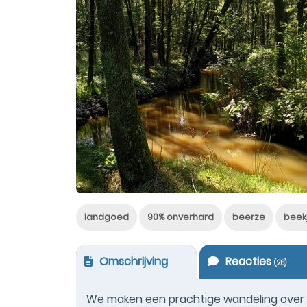
landgoed
90% onverhard
beerze
beek
Omschrijving
Reacties
(
28
)
We maken een prachtige wandeling over he