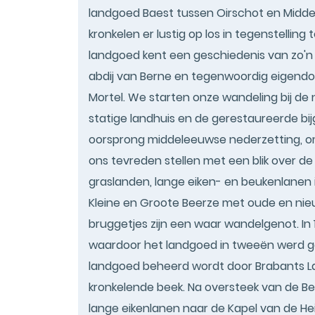
landgoed Baest tussen Oirschot en Middel
kronkelen er lustig op los in tegenstellin
landgoed kent een geschiedenis van zo'n 8
abdij van Berne en tegenwoordig eigendo
Mortel. We starten onze wandeling bij de 
statige landhuis en de gerestaureerde bi
oorsprong middeleeuwse nederzetting, o
ons tevreden stellen met een blik over d
graslanden, lange eiken- en beukenlanen i
Kleine en Groote Beerze met oude en nie
bruggetjes zijn een waar wandelgenot. In
waardoor het landgoed in tweeën werd g
landgoed beheerd wordt door Brabants L
kronkelende beek. Na oversteek van de B
lange eikenlanen naar de Kapel van de Hei