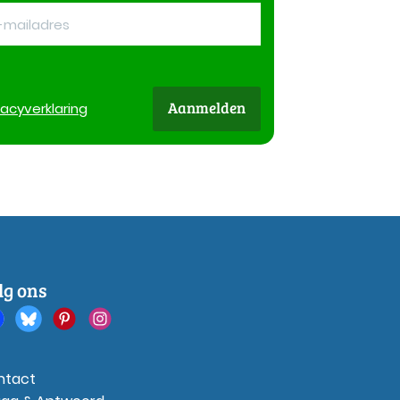
Aanmelden
vacy
verklaring
lg ons
ntact