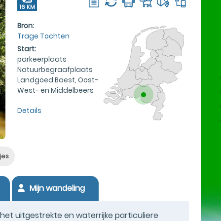
16 KM
Bron:
Trage Tochten
Start:
parkeerplaats
Natuurbegraafplaats
Landgoed Baest, Oost-
West- en Middelbeers
Details
jes
Mijn wandeling
t uitgestrekte en waterrijke particuliere