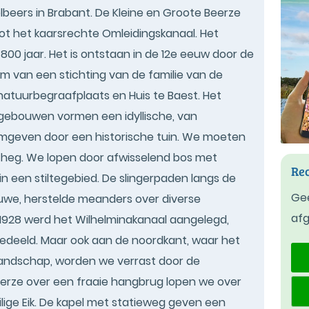
beers in Brabant. De Kleine en Groote Beerze
g tot het kaarsrechte Omleidingskanaal. Het
00 jaar. Het is ontstaan in de 12e eeuw door de
m van een stichting van de familie van de
natuurbegraafplaats en Huis te Baest. Het
jgebouwen vormen een idyllische, van
mgeven door een historische tuin. We moeten
e heg. We lopen door afwisselend bos met
Rec
n een stiltegebied. De slingerpaden langs de
Gee
uwe, herstelde meanders over diverse
af
 1928 werd het Wilhelminakanaal aangelegd,
edeeld. Maar ook aan de noordkant, waar het
andschap, worden we verrast door de
eerze over een fraaie hangbrug lopen we over
lige Eik. De kapel met statieweg geven een