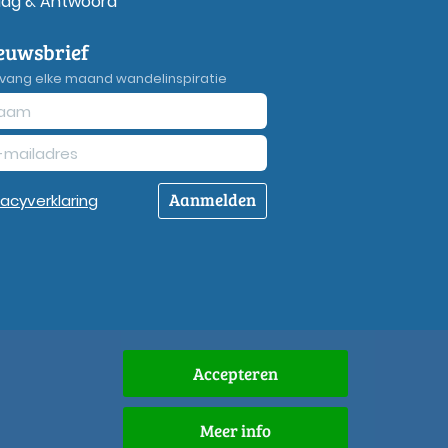
aag & Antwoord
euwsbrief
vang elke maand wandelinspiratie
Aanmelden
vacy
verklaring
Accepteren
Meer info