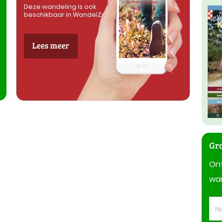
Deze wandeling is ook
beschikbaar in WandelZapp
Lees meer
Gra
On
wan