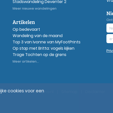
Vr
Stadswandeling Deventer 2
Meer nieuwe wandelingen
Ni
Ont
Artikelen
Op bedevaart
Wandeling van de maand
Top 3 van Ivonne van MyFootPrints
Op stap met Britta: vogels kijken
Pri
Trage Tochten op de grens
Meer artikelen...
ke cookies voor een
© Wandelzoekpagina.nl
|
Sitemap
|
Disclaimer