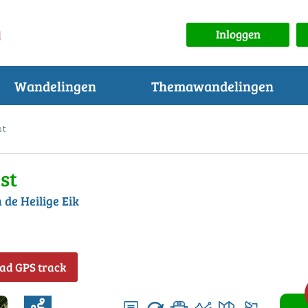
Inloggen
Wandelingen
Themawandelingen
st
st
 de Heilige Eik
ad GPS track