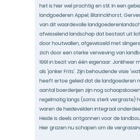
het is hier wel prachtig en stil. In een ge
landgoederen Appel, Blarinckhorst, Gerven
van dit waardevolle landgoederenlandscha
afwisselend landschap dat bestaat uit l
door houtwallen, afgewisseld met slinge
zich door een sterke verweving van land
1991 in bezit van één eigenaar: Jonkheer 
als 'jonker Frits'. Zijn behoudende visie '
heeft ertoe geleid dat de landgoederen nog
aantal boerderijen zijn nog schaapskooie
regelmatig langs (soms sterk vergraste) h
waren de heidevelden integraal onderde
Heide is deels ontgonnen voor de landbou
Hier grazen nu schapen om de vergrassin