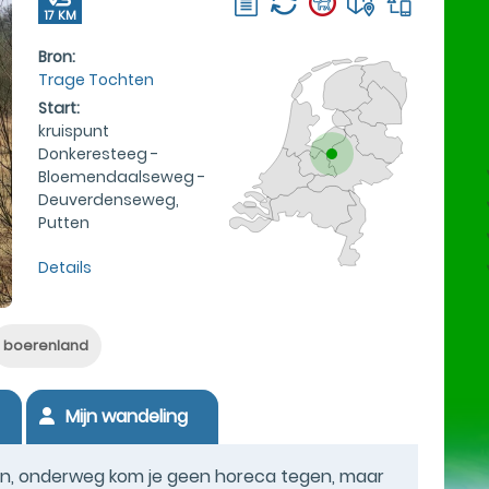
17 KM
Bron:
Trage Tochten
Start:
kruispunt
Donkeresteeg -
Bloemendaalseweg -
Deuverdenseweg,
Putten
Details
boerenland
Mijn wandeling
en, onderweg kom je geen horeca tegen, maar