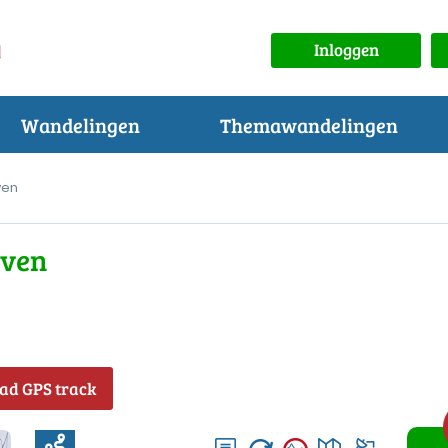
Inloggen
Wandelingen
Themawandelingen
ven
rven
ad GPS track