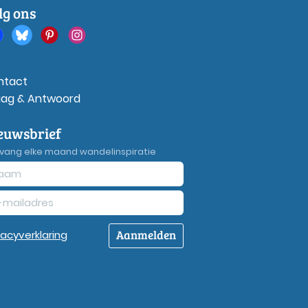
lg ons
ntact
aag & Antwoord
euwsbrief
vang elke maand wandelinspiratie
Aanmelden
vacy
verklaring