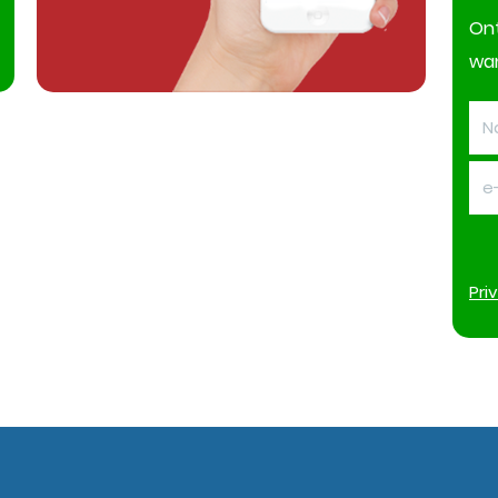
On
wan
Pri