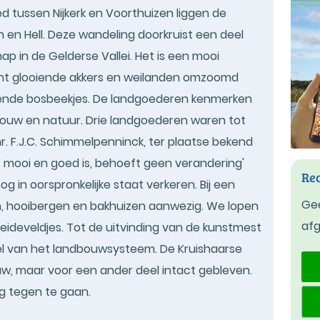
bied tussen Nijkerk en Voorthuizen liggen de
 en Hell. Deze wandeling doorkruist een deel
p in de Gelderse Vallei. Het is een mooi
icht glooiende akkers en weilanden omzoomd
rende bosbeekjes. De landgoederen kenmerken
bouw en natuur. Drie landgoederen waren tot
mr. F.J.C. Schimmelpenninck, ter plaatse bekend
wat mooi en goed is, behoeft geen verandering'
Rec
 in oorspronkelijke staat verkeren. Bij een
Gee
n, hooibergen en bakhuizen aanwezig. We lopen
af
eideveldjes. Tot de uitvinding van de kunstmest
el van het landbouwsysteem. De Kruishaarse
w, maar voor een ander deel intact gebleven.
g tegen te gaan.