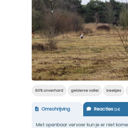
80% onverhard
gelderse vallei
beekjes
Omschrijving
Reacties
(
24
)
Met openbaar vervoer kun je er niet kom