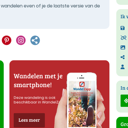
t wandelen even of je de laatste versie van de
Ik 
Wandelen met je
smartphone!
In 
Deze wandeling is ook
beschikbaar in WandelZapp
Lees meer
Gra