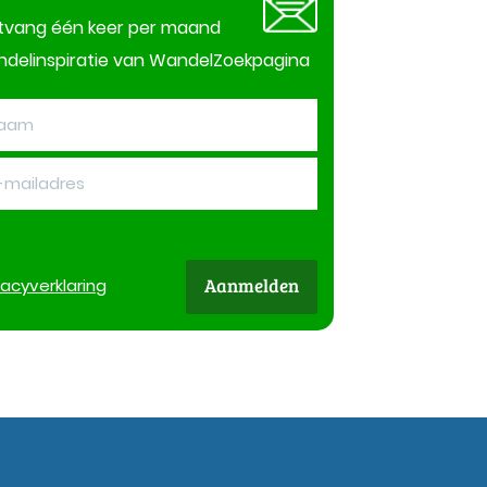
tvang één keer per maand
delinspiratie van WandelZoekpagina
Aanmelden
vacy
verklaring