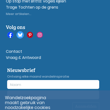
Op stap met Britta: vogels kijken
Trage Tochten op de grens
Meer artikelen...
Volg ons
Contact
Vraag & Antwoord
Nieuwsbrief
Ontvang elke maand wandelinspiratie
Wandelzoekpagina
maakt gebruik van
Aanmelden
Privacy
verklaring
noodzakelijke cookies