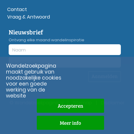
Contact
Vraag & Antwoord
Nieuwsbrief
Ontvang elke maand wandelinspiratie
Wandelzoekpagina
maakt gebruik van
Aanmelden
Privacy
verklaring
noodzakelijke cookies
voor een goede
werking van de
website
© Wandelzoekpagina.nl
|
Sitemap
|
Disclaimer
Accepteren
Meer info