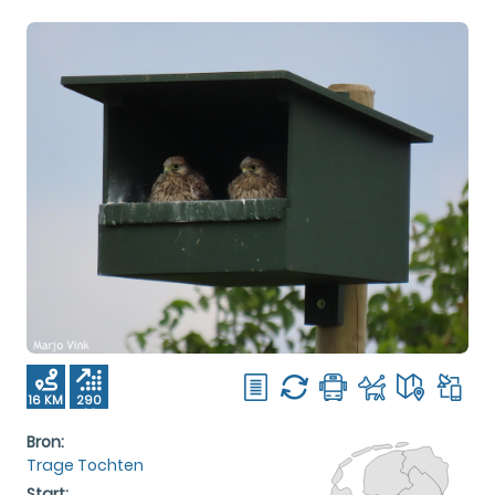
16 KM
290
M
Bron:
Trage Tochten
Start: