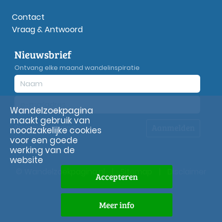
Contact
Vraag & Antwoord
Nieuwsbrief
Ontvang elke maand wandelinspiratie
Wandelzoekpagina
maakt gebruik van
Aanmelden
Privacy
verklaring
noodzakelijke cookies
voor een goede
werking van de
website
© Wandelzoekpagina.nl
|
Sitemap
|
Disclaimer
Accepteren
Meer info