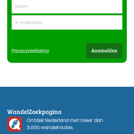
Aanmelden
Privacy
verklaring
WandelZoekpagina
Ontdek Nederland met meer dan
5.000 wandelroutes.