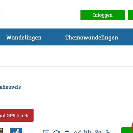
Inloggen
Wandelingen
Themawandelingen
oeheuvels
ad GPS track