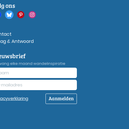
lg ons
ntact
aag & Antwoord
euwsbrief
vang elke maand wandelinspiratie
Aanmelden
vacy
verklaring