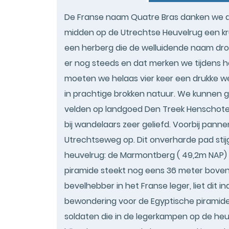
De Franse naam Quatre Bras danken we aan 
midden op de Utrechtse Heuvelrug een 
een herberg die de welluidende naam droe
er nog steeds en dat merken we tijdens
moeten we helaas vier keer een drukke 
in prachtige brokken natuur. We kunnen
velden op landgoed Den Treek Henschoten.
bij wandelaars zeer geliefd. Voorbij pan
Utrechtseweg op. Dit onverharde pad stijg
heuvelrug: de Marmontberg ( 49,2m NAP) 
piramide steekt nog eens 36 meter boven
bevelhebber in het Franse leger, liet di
bewondering voor de Egyptische piramide 
soldaten die in de legerkampen op de he