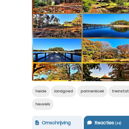
heide
landgoed
pannenkoek
treinstat
heuvels
Omschrijving
Reacties
(
34
)