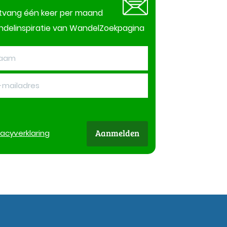
tvang één keer per maand
delinspiratie van WandelZoekpagina
Aanmelden
vacy
verklaring