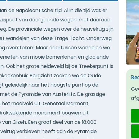
de Napoleontische tijd. Al in die tijd was er
kruispunt van doorgaande wegen, met daaraan
g. De provinciale wegen over de heuvelrug zijn
 het wandelen van deze Trage Tocht. Onderweg
weg oversteken! Maar daartussen wandelen we
 genieten van mooie bomenlanen en glooiende
 Ook het grote heideveld bij de Treekerpunt is
nenkoekenhuis Bergzicht zoeken we de Oude
Rec
t geleidelijk naar het hoogste punt op de
Gee
met de Pyramide van Austerlitz. De grassige
af
 het maaiveld uit. Generaal Marmont,
t indrukwekkende monument bouwen uit
van Gizeh. Een groot deel van de 18.000
uvelrug verbleven heeft aan de Pyramide