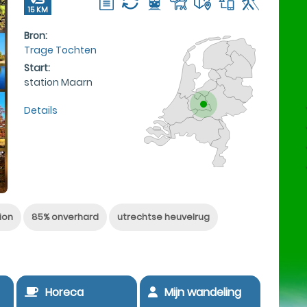
15 KM
Bron:
Trage Tochten
Start:
station Maarn
Details
ion
85% onverhard
utrechtse heuvelrug
Horeca
Mijn wandeling