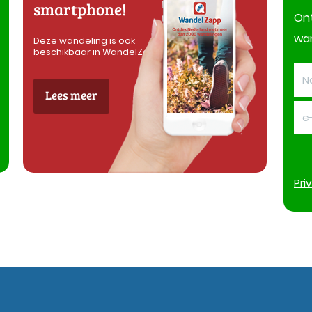
smartphone!
On
wan
Deze wandeling is ook
beschikbaar in WandelZapp
Lees meer
Pri