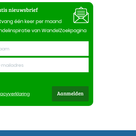
tis nieuwsbrief
tvang één keer per maand
delinspiratie van WandelZoekpagina
Aanmelden
vacy
verklaring