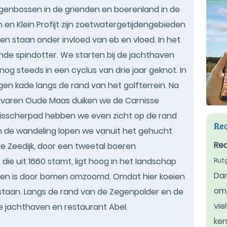
genbossen in de grienden en boerenland in de
en Klein Profijt zijn zoetwatergetijdengebieden
 en staan onder invloed van eb en vloed. In het
ende spindotter. We starten bij de jachthaven
g steeds in een cyclus van drie jaar geknot. In
egen kade langs de rand van het golfterrein. Na
 bevaren Oude Maas duiken we de Carnisse
 Visscherpad hebben we even zicht op de rand
Rec
n de wandeling lopen we vanuit het gehucht
Rea
e Zeedijk, door een tweetal boeren
die uit 1660 stamt, ligt hoog in het landschap
Rut
Dan
r en is door bomen omzoomd. Omdat hier koeien
om 
staan. Langs de rand van de Zegenpolder en de
vie
 jachthaven en restaurant Abel.
ken