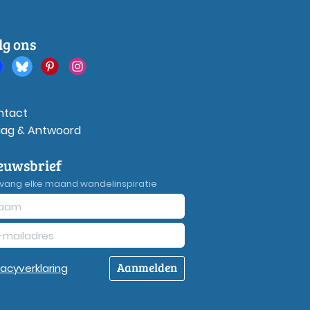
lg ons
ntact
aag & Antwoord
euwsbrief
vang elke maand wandelinspiratie
Aanmelden
vacy
verklaring