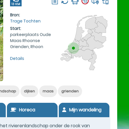
13 KM
Bron:
Trage Tochten
Start:
parkeerplaats Oude
Maas Rhoonse
Grienden, Rhoon
Details
andschap
dijken
maas
grienden
Horeca
Mijn wandeling
et rivierenlandschap onder de rook van