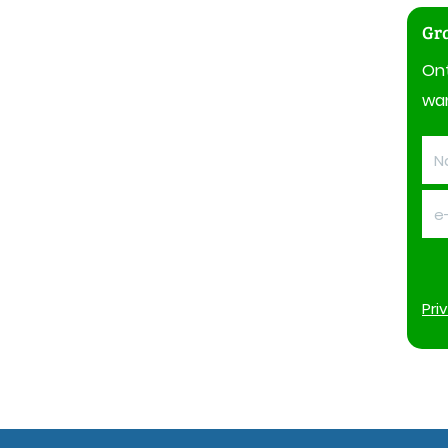
Gra
On
wan
Pri