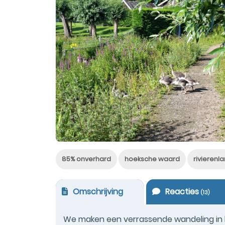
85% onverhard
hoeksche waard
rivierenl
Omschrijving
Reacties
(
13
)
We maken een verrassende wandeling in h