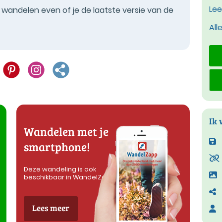
Lee
t wandelen even of je de laatste versie van de
All
Ik 
Wandelen met je
smartphone!
Deze wandeling is ook
beschikbaar in WandelZapp
Lees meer