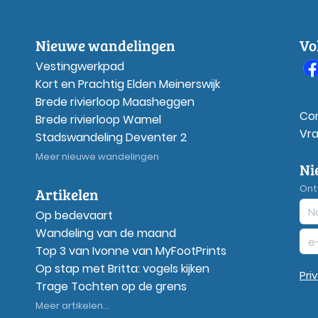
Nieuwe wandelingen
Vo
Vestingwerkpad
Kort en Prachtig Elden Meinerswijk
Brede rivierloop Maasheggen
Co
Brede rivierloop Wamel
Vr
Stadswandeling Deventer 2
Meer nieuwe wandelingen
Ni
Ont
Artikelen
Op bedevaart
Wandeling van de maand
Top 3 van Ivonne van MyFootPrints
Op stap met Britta: vogels kijken
Pri
Trage Tochten op de grens
Meer artikelen...