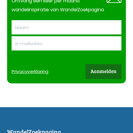
Ontvang één keer per maand
wandelinspiratie van WandelZoekpagina
Aanmelden
Privacy
verklaring
WandelZoekpagina