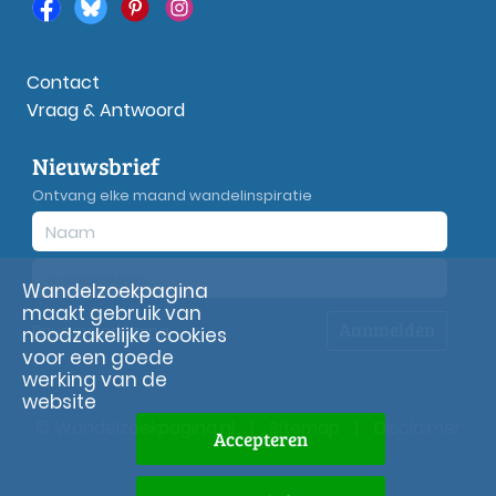
Contact
Vraag & Antwoord
Nieuwsbrief
Ontvang elke maand wandelinspiratie
Wandelzoekpagina
maakt gebruik van
Aanmelden
Privacy
verklaring
noodzakelijke cookies
voor een goede
werking van de
website
© Wandelzoekpagina.nl
|
Sitemap
|
Disclaimer
Accepteren