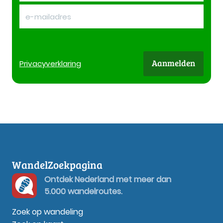
Aanmelden
Privacy
verklaring
WandelZoekpagina
Ontdek Nederland met meer dan
5.000 wandelroutes.
Zoek op wandeling