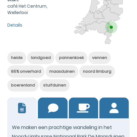
café Het Centrum,
Wellerlooi
Details
heide
landgoed
pannenkoek
vennen
85% onverhard
maasduinen
noord limburg
boerenland
stuifduinen
14
We maken een prachtige wandeling in het
Noord-Limburgse Nationaal Park De Maasduinen