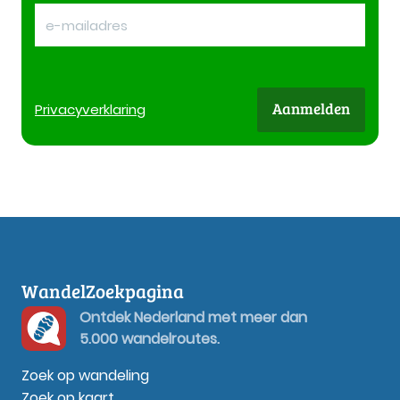
Aanmelden
Privacy
verklaring
WandelZoekpagina
Ontdek Nederland met meer dan
5.000 wandelroutes.
Zoek op wandeling
Zoek op kaart