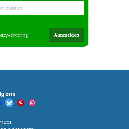
Aanmelden
vacy
verklaring
lg ons
ntact