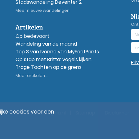
Vr
Stadswandeling Deventer 2
Meer nieuwe wandelingen
Ni
Ont
Artikelen
Op bedevaart
Wandeling van de maand
Top 3 van Ivonne van MyFootPrints
Op stap met Britta: vogels kijken
Pri
Trage Tochten op de grens
Meer artikelen...
ke cookies voor een
© Wandelzoekpagina.nl
|
Sitemap
|
Disclaimer