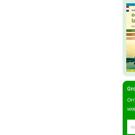
Gra
On
wan