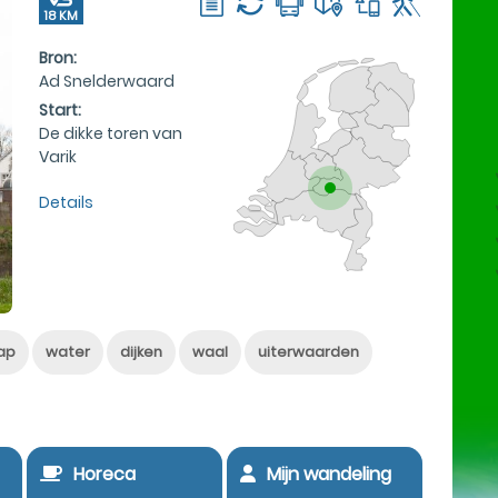
18 KM
Bron:
Ad Snelderwaard
Start:
De dikke toren van
Varik
Details
ap
water
dijken
waal
uiterwaarden
Horeca
Mijn wandeling