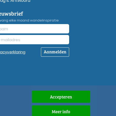
aag & Antwoord
euwsbrief
vang elke maand wandelinspiratie
Aanmelden
vacy
verklaring
Accepteren
Meer info