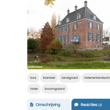
bos
kasteel
landgoed
rivierenlandsch
rivier
boomgaard
Omschrijving
Reacties
(
3
)