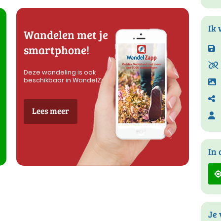
Ik 
Wandelen met je
smartphone!
Deze wandeling is ook
beschikbaar in WandelZapp
Lees meer
In 
Je 