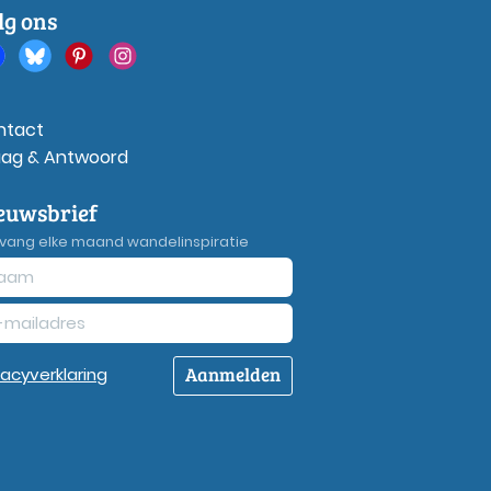
lg ons
ntact
aag & Antwoord
euwsbrief
vang elke maand wandelinspiratie
Aanmelden
vacy
verklaring