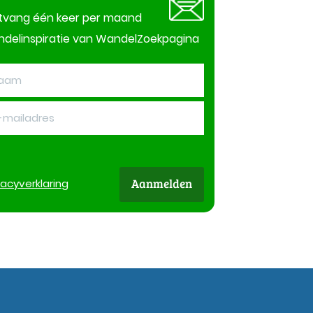
tvang één keer per maand
delinspiratie van WandelZoekpagina
Aanmelden
vacy
verklaring