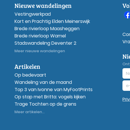
Nieuwe wandelingen
Vo
Vestingwerkpad
Kort en Prachtig Elden Meinerswijk
Brede rivierloop Maasheggen
Co
Brede rivierloop Wamel
Vr
Stadswandeling Deventer 2
Meer nieuwe wandelingen
Ni
Ont
Artikelen
Op bedevaart
Wandeling van de maand
Top 3 van Ivonne van MyFootPrints
Op stap met Britta: vogels kijken
Pri
Trage Tochten op de grens
Meer artikelen...