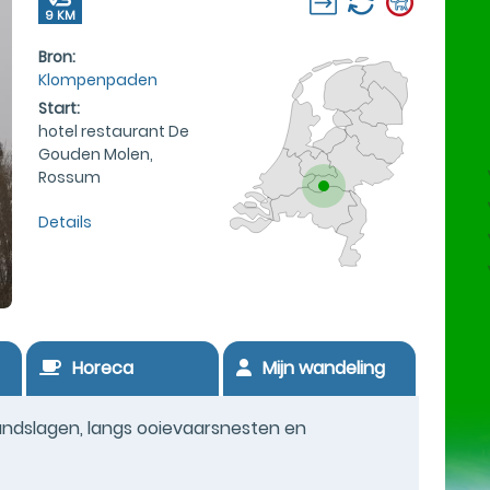
9 KM
Bron:
Klompenpaden
Start:
hotel restaurant De
Gouden Molen,
Rossum
Details
Horeca
Mijn wandeling
andslagen, langs ooievaarsnesten en