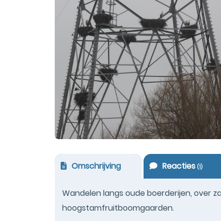
Omschrijving
Reacties
(
1
)
Wandelen langs oude boerderijen, over z
hoogstamfruitboomgaarden.