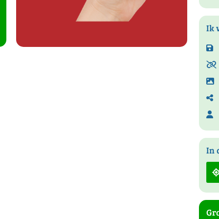
Ik 
In 
Gra