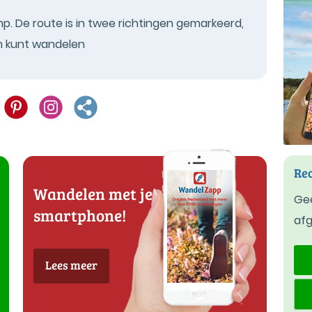
p. De route is in twee richtingen gemarkeerd,
om kunt wandelen
Rec
Wandelen met je
Gee
smartphone!
af
Lees meer