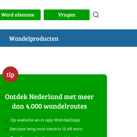
Word abonnee
Vragen
Wandelproducten
tip
Ontdek Nederland met meer
dan 4.000 wandelroutes
Op website en in app WandelZapp
Een jaar lang voor slechts 13,49 euro