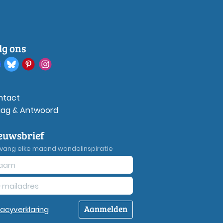
lg ons
ntact
aag & Antwoord
euwsbrief
vang elke maand wandelinspiratie
Aanmelden
vacy
verklaring