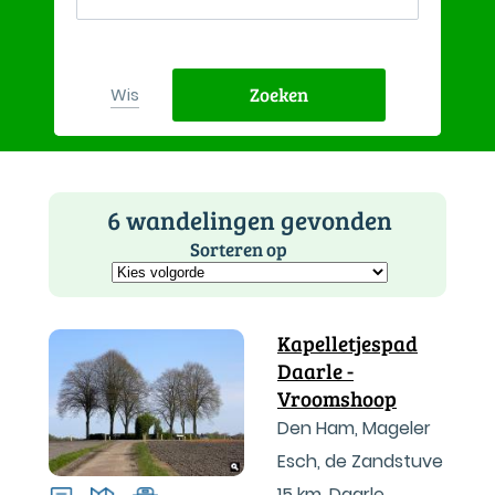
Zoeken
Wis
6 wandelingen gevonden
Sorteren op
Kapelletjespad
Daarle -
Vroomshoop
Den Ham, Mageler
Esch, de Zandstuve
15 km
,
Daarle