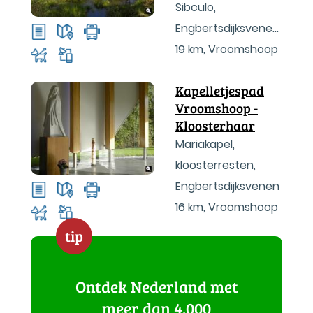
Sibculo,
Engbertsdijksvenen,
Veenkanaal
19 km
,
Vroomshoop
Kapelletjespad
Vroomshoop -
Kloosterhaar
Mariakapel,
kloosterresten,
Engbertsdijksvenen
16 km
,
Vroomshoop
tip
Ontdek Nederland met
meer dan 4.000