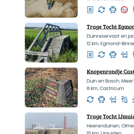
Trage Tocht Egmo
Duinreservaat en ja
12 km
,
Egmond-Binn
Knopenrondje Cas
Duin en Bosch, Meert
8 km
,
Castricum
Trage Tocht IJmui
Heerenduinen, Olm
15 km
,
IJmuiden