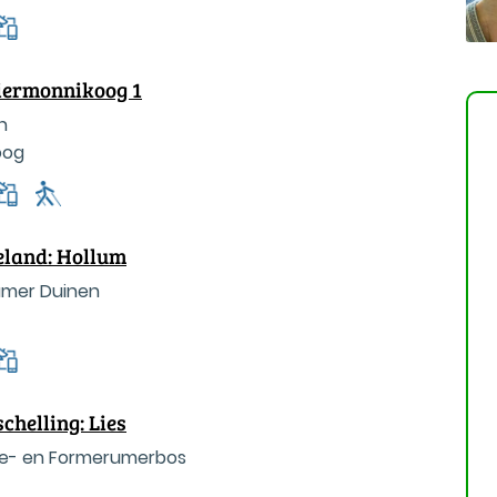
iermonnikoog 1
n
oog
eland: Hollum
umer Duinen
chelling: Lies
se- en Formerumerbos