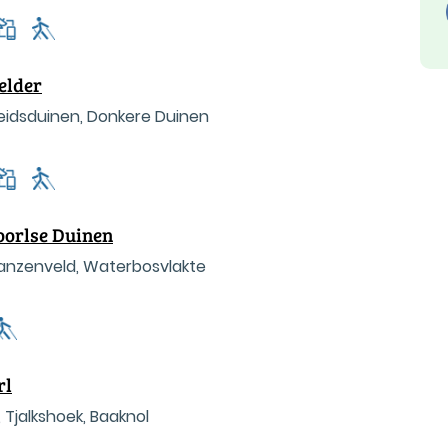
elder
heidsduinen, Donkere Duinen
oorlse Duinen
anzenveld, Waterbosvlakte
rl
 Tjalkshoek, Baaknol