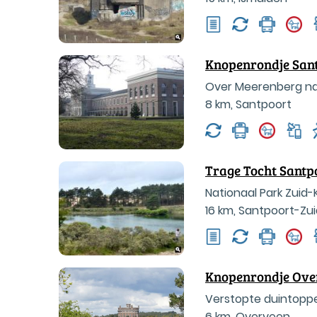
Knopenrondje Sant
Over Meerenberg na
8 km
,
Santpoort
Trage Tocht Santp
Nationaal Park Zui
16 km
,
Santpoort-Zui
Knopenrondje Ove
Verstopte duintoppe
6 km
,
Overveen