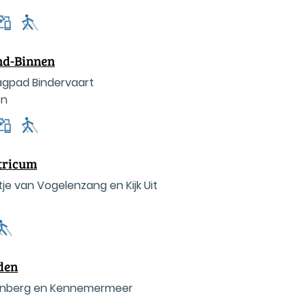
nd-Binnen
agpad Bindervaart
en
tricum
je van Vogelenzang en Kijk Uit
den
enberg en Kennemermeer