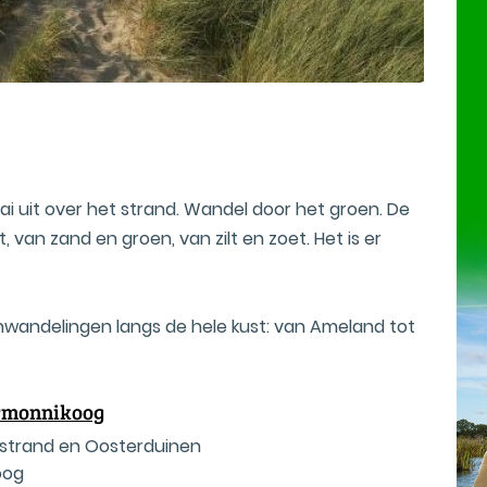
ai uit over het strand. Wandel door het groen. De
 van zand en groen, van zilt en zoet. Het is er
wan­d­el­in­g­en langs de hele kust: van Ameland tot
ermonnikoog
rstrand en Oosterduinen
oog