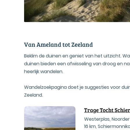
Van Ameland tot Zeeland
Beklim de duinen en geniet van het uitzicht. Wa
duinen bieden een afwisseling van droog en nat,
heerlijk wandelen.
Wandelzoekpagina doet je sug­g­es­ti­es voor duin
Zeeland.
Trage Tocht Schi
Westerplas, Noorde
16 km
,
Schiermonnik