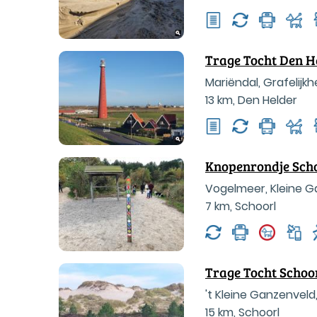
Trage Tocht Den H
Mariëndal, Grafelijk
13 km
,
Den Helder
Knopenrondje Sch
Vogelmeer, Kleine G
7 km
,
Schoorl
Trage Tocht Schoo
't Kleine Ganzenveld,
15 km
,
Schoorl