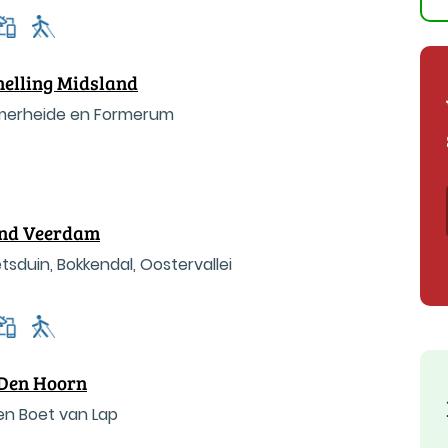
helling Midsland
umerheide en Formerum
and Veerdam
tsduin, Bokkendal, Oostervallei
 Den Hoorn
en Boet van Lap