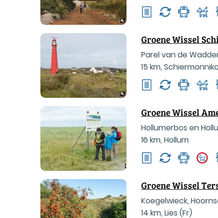
Groene Wissel Sch
Parel van de Wadde
15 km
,
Schiermonnik
Groene Wissel Am
Hollumerbos en Holl
16 km
,
Hollum
Groene Wissel Ters
Koegelwieck, Hoorn
14 km
,
Lies (Fr)