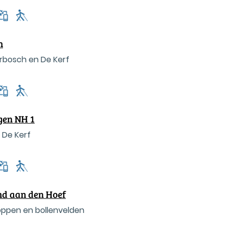
n
rbosch en De Kerf
gen NH 1
 De Kerf
nd aan den Hoef
toppen en bollenvelden