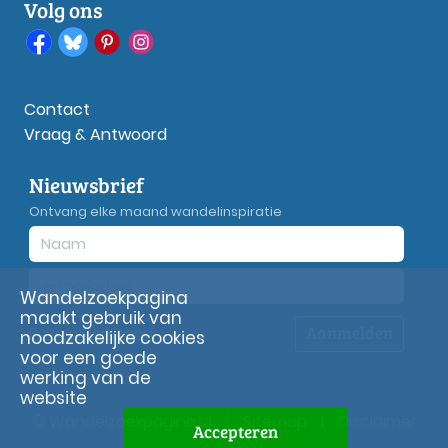
Volg ons
Contact
Vraag & Antwoord
Nieuwsbrief
Ontvang elke maand wandelinspiratie
Wandelzoekpagina
maakt gebruik van
Aanmelden
Privacy
verklaring
noodzakelijke cookies
voor een goede
werking van de
website
© Wandelzoekpagina.nl
|
Sitemap
|
Disclaimer
Accepteren