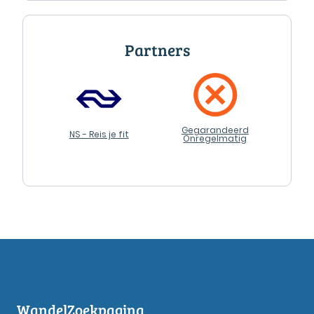
Partners
Gegarandeerd
NS - Reis je fit
Onregelmatig
WandelZoekpagina