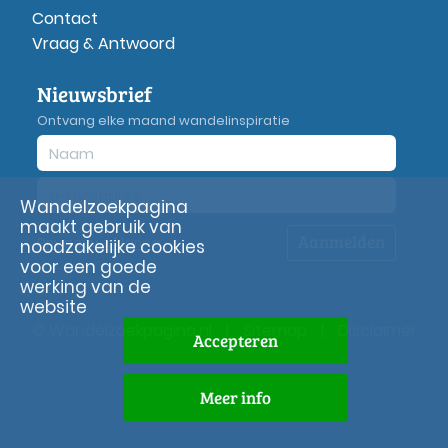
Contact
Vraag & Antwoord
Nieuwsbrief
Ontvang elke maand wandelinspiratie
Wandelzoekpagina
maakt gebruik van
Aanmelden
Privacy
verklaring
noodzakelijke cookies
voor een goede
werking van de
website
© Wandelzoekpagina.nl
|
Sitemap
|
Disclaimer
Accepteren
Meer info