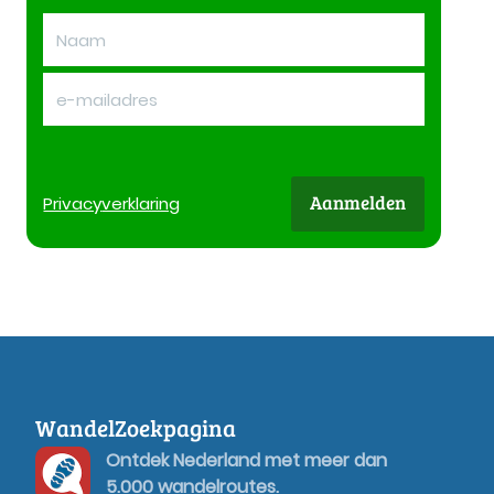
Aanmelden
Privacy
verklaring
WandelZoekpagina
Ontdek Nederland met meer dan
5.000 wandelroutes.