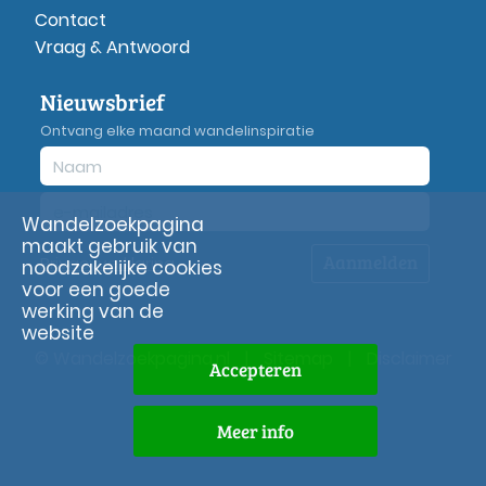
Contact
Vraag & Antwoord
Nieuwsbrief
Ontvang elke maand wandelinspiratie
Wandelzoekpagina
maakt gebruik van
Aanmelden
Privacy
verklaring
noodzakelijke cookies
voor een goede
werking van de
website
© Wandelzoekpagina.nl
|
Sitemap
|
Disclaimer
Accepteren
Meer info