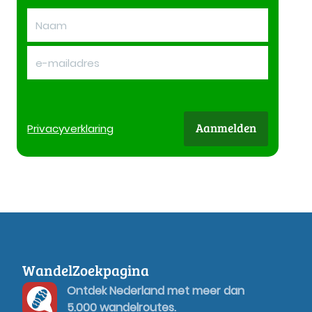
Aanmelden
Privacy
verklaring
WandelZoekpagina
Ontdek Nederland met meer dan
5.000 wandelroutes.