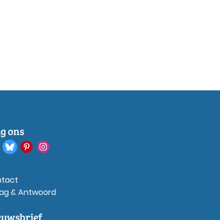
lg ons
tact
ag & Antwoord
euwsbrief