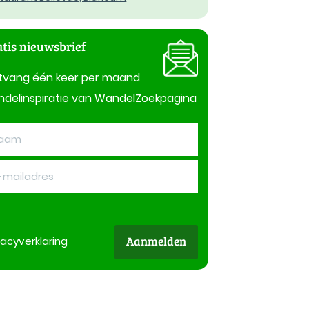
tis nieuwsbrief
tvang één keer per maand
delinspiratie van WandelZoekpagina
Aanmelden
vacy
verklaring