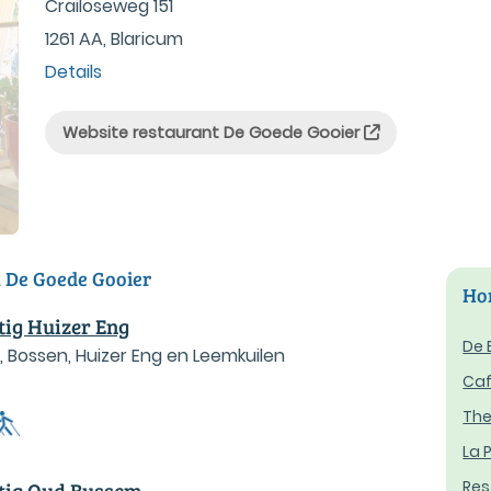
Crailoseweg 151
1261 AA, Blaricum
Details
Website restaurant De Goede Gooier
t De Goede Gooier
Hor
tig Huizer Eng
De 
 Bossen, Huizer Eng en Leemkuilen
Caf
The
La 
Res
htig Oud Bussem