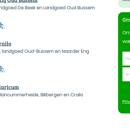
Landgoed De Beek en Landgoed Oud Bussem
Gra
On
wan
railo
e, landgoed Oud-Bussem en Naarder Eng
Blaricum
Blaricummerheide, Bikbergen en Crailo
Pri