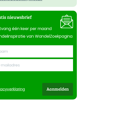
tis nieuwsbrief
tvang één keer per maand
delinspiratie van WandelZoekpagina
Aanmelden
vacy
verklaring