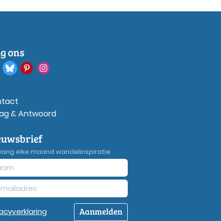
lg ons
tact
ag & Antwoord
euwsbrief
vang elke maand wandelinspiratie
Aanmelden
vacy
verklaring