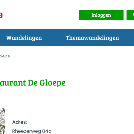
Inloggen
Wandelingen
Themawandelingen
loepe
taurant De Gloepe
Adres:
Rheezerweg 84a