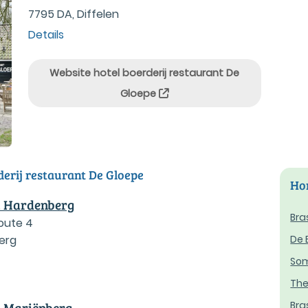
7795 DA, Diffelen
Details
Website hotel boerderij restaurant De
Gloepe
derij restaurant De Gloepe
Hor
l Hardenberg
Bra
route 4
erg
De 
So
The
Bra
l Mariënberg