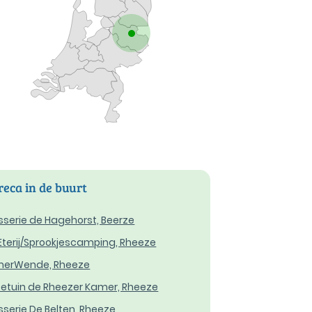
eca in de buurt
sserie de Hagehorst, Beerze
Eterij/Sprookjescamping, Rheeze
merWende, Rheeze
etuin de Rheezer Kamer, Rheeze
sserie De Belten, Rheeze