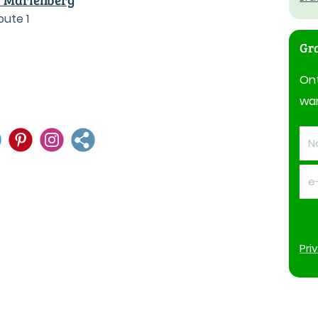
oute 1
Gra
On
wan
Pri