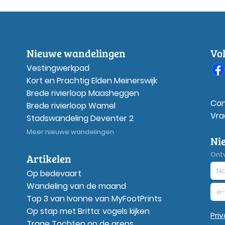
Nieuwe wandelingen
Vo
Vestingwerkpad
Kort en Prachtig Elden Meinerswijk
Brede rivierloop Maasheggen
Con
Brede rivierloop Wamel
Vra
Stadswandeling Deventer 2
Meer nieuwe wandelingen
Ni
Ont
Artikelen
Op bedevaart
Wandeling van de maand
Top 3 van Ivonne van MyFootPrints
Op stap met Britta: vogels kijken
Pri
Trage Tochten op de grens