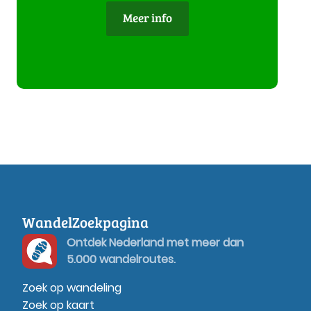
Meer info
WandelZoekpagina
Ontdek Nederland met meer dan
5.000 wandelroutes.
Zoek op wandeling
Zoek op kaart