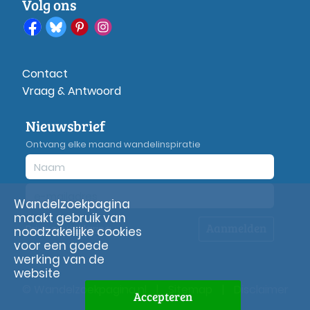
Volg ons
Contact
Vraag & Antwoord
Nieuwsbrief
Ontvang elke maand wandelinspiratie
Wandelzoekpagina
maakt gebruik van
Aanmelden
Privacy
verklaring
noodzakelijke cookies
voor een goede
werking van de
website
© Wandelzoekpagina.nl
|
Sitemap
|
Disclaimer
Accepteren