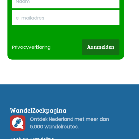
Aanmelden
Privacy
verklaring
WandelZoekpagina
Ontdek Nederland met meer dan
5.000 wandelroutes.