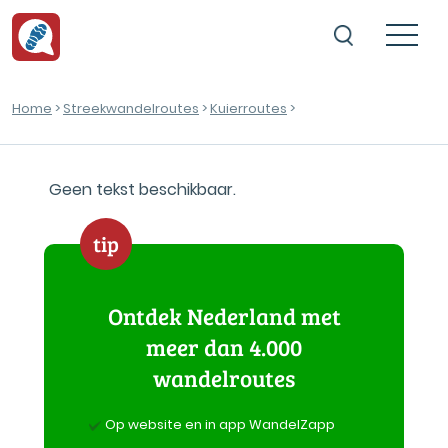
Home
>
Streekwandelroutes
>
Kuierroutes
>
Geen tekst beschikbaar.
tip
Ontdek Nederland met
meer dan 4.000
wandelroutes
Op website en in app WandelZapp