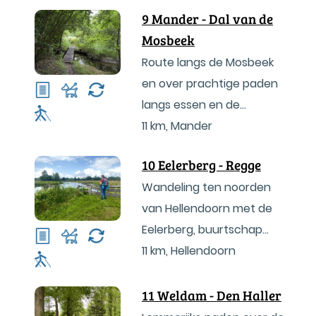
9 Mander - Dal van de
Mosbeek
Route langs de Mosbeek
en over prachtige paden
langs essen en de
Watermolens van Frans en
11 km
,
Mander
Bels
10 Eelerberg - Regge
Wandeling ten noorden
van Hellendoorn met de
Eelerberg, buurtschap
Schuilenburg en
11 km
,
Hellendoorn
struinpaden langs de
Regge.
11 Weldam - Den Haller