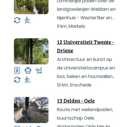
Lommerijke paden over de
landgoederijen Weldam en
Nijenhuis - Westerflier en
langs watermolen Den
11 km
,
Markelo
Haller
12 Universiteit Twente -
Driene
Architectuur en kunst op
de Universiteitscampus en
bos, beken en houtwallen
in het cultuurlandschap
13 km
,
Enschede
Driene.
13 Delden - Oele
Route met weilandpaden,
buurtschap Oele,
Watermolen Olde Meule