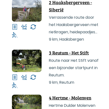
2 Haaksbergerveen -
Siberië
Verrassende route door
het Haaksbergerveen met
rietkragen, heidepaadjes
en vlonders.
9 km
,
Haaksbergen
3 Reutum - Het Stift
Route naar Het Stift vanaf
een bijzonder startpunt in
Reutum.
9 km
,
Reutum
4 Hertme - Molenven
Hertme Dulder Molenven