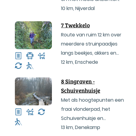
10 km
,
Nijverdal
7 Twekkelo
Route van ruim 12 km over
meerdere struinpaadjes
langs beekjes, akkers en
weilanden door
12 km
,
Enschede
buurtschap Twekkelo.
8 Singraven -
Schuivenhuisje
Met als hoogtepunten een
fraai vlonderpad, het
Schuivenhuisje en
Landgoed Singraven.
13 km
,
Denekamp