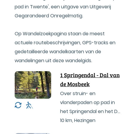
pad in Twente', een uitgave van Uitgeverij
Gegarandeerd Onregelmatig.
Op Wandelzoekpagina staan de meest
actuele routebeschrijvingen, GPS-tracks en
gedetailleerde wandelkaarten van de
wandelingen uit deze wandelgids.
1 Springendal - Dal van
de Mosbeek
Over struin- en
vlonderpaden op pad in
het Springendal en het Dal
van de Mosbeek
10 km
,
Hezingen