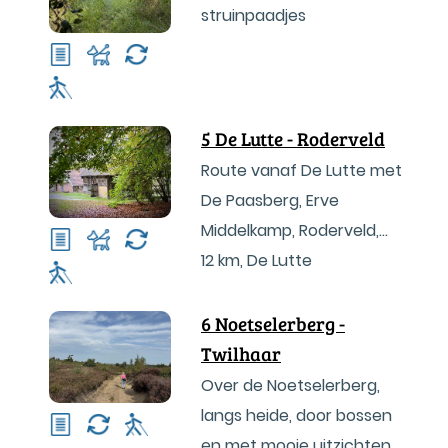
struinpaadjes
5 De Lutte - Roderveld
Route vanaf De Lutte met
De Paasberg, Erve
Middelkamp, Roderveld,
Tramweg, historie én
12 km
,
De Lutte
pannenkoeken
6 Noetselerberg -
Twilhaar
Over de Noetselerberg,
langs heide, door bossen
en met mooie uitzichten.