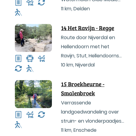
en Twickelboerderijen.
11 km
,
Delden
14 Het Ravijn - Regge
Route door Nijverdal en
Hellendoorn met het
Ravijn, Stut, Hellendoornse
Berg, Regge en het
10 km
,
Nijverdal
Gagelmansveentje.
15 Broekheurne -
Smalenbroek
Verrassende
landgoedwandeling over
struin- en vlonderpaadjes
vanaf de rand van
11 km
,
Enschede