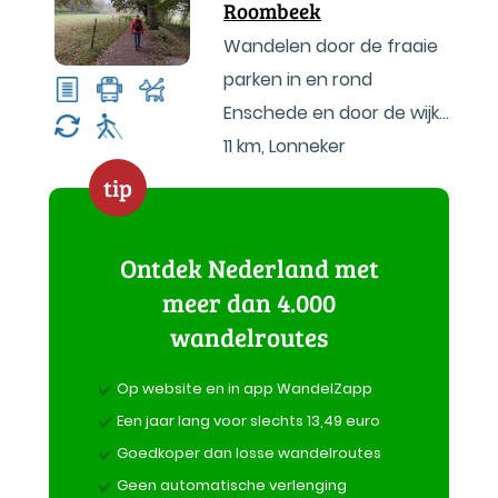
Roombeek
Wandelen door de fraaie
parken in en rond
Enschede en door de wijk
Roombeek
11 km
,
Lonneker
tip
Ontdek Nederland met
meer dan 4.000
wandelroutes
Op website en in app WandelZapp
Een jaar lang voor slechts 13,49 euro
Goedkoper dan losse wandelroutes
Geen automatische verlenging