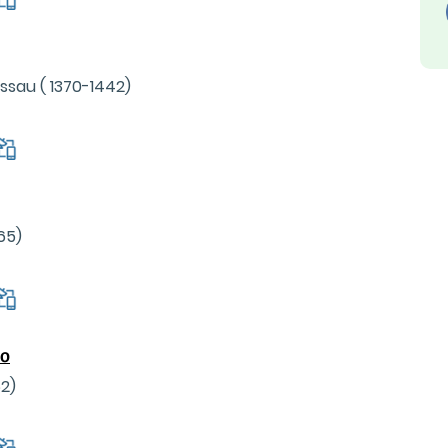
ssau ( 1370-1442)
65)
oo
62)