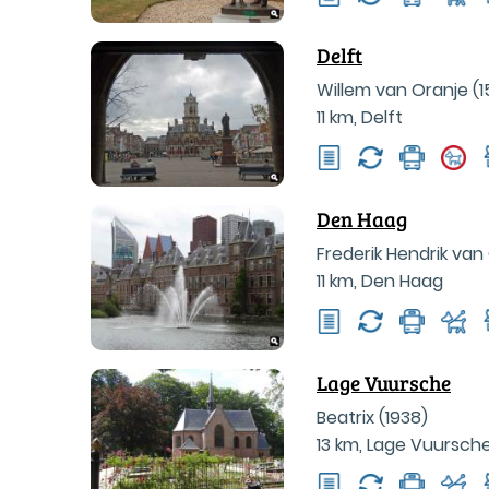
Delft
Willem van Oranje (
11 km
,
Delft
Den Haag
Frederik Hendrik van
11 km
,
Den Haag
Lage Vuursche
Beatrix (1938)
13 km
,
Lage Vuursch