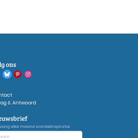
lg ons
ntact
aag & Antwoord
euwsbrief
vang elke maand wandelinspiratie