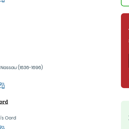
 Nassau (1636-1696)
Oord
's Oord