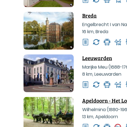
Breda
Engelbrecht I van Na
16 km
,
Breda
Leeuwarden
Marijke Meu (1688-17
8 km
,
Leeuwarden
Apeldoorn - Het L
Wilhelmina (1880-19
13 km
,
Apeldoorn