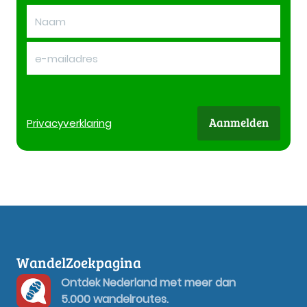
Aanmelden
Privacy
verklaring
WandelZoekpagina
Ontdek Nederland met meer dan
5.000 wandelroutes.