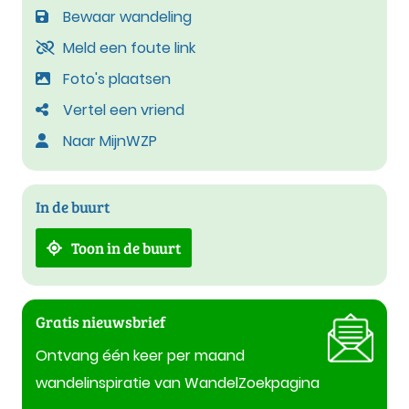
Bewaar wandeling
Meld een foute link
Foto's plaatsen
Vertel een vriend
Naar MijnWZP
In de buurt
Toon in de buurt
Gratis nieuwsbrief
Ontvang één keer per maand
wandelinspiratie van WandelZoekpagina