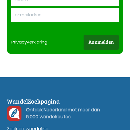
Aanmelden
Privacy
verklaring
WandelZoekpagina
Ontdek Nederland met meer dan
5.000 wandelroutes.
Zoek op wandeling