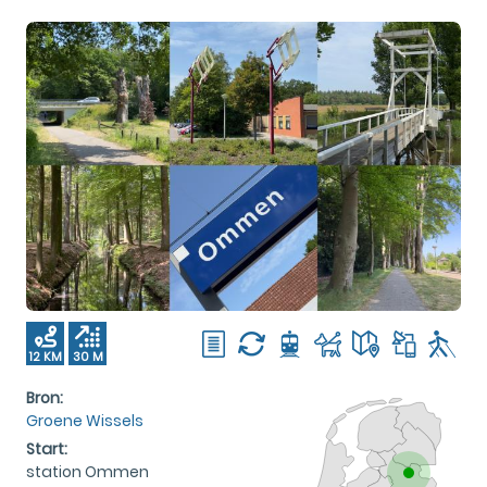
12 KM
30 M
Bron:
Groene Wissels
Start:
station Ommen