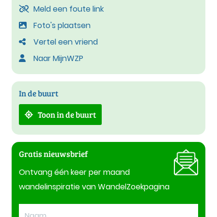
Meld een foute link
Foto's plaatsen
Vertel een vriend
Naar MijnWZP
In de buurt
Toon in de buurt
Gratis nieuwsbrief
Ontvang één keer per maand
wandelinspiratie van WandelZoekpagina