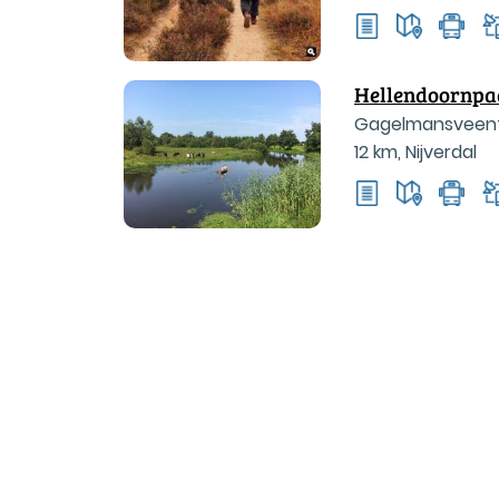
Hellendoornpa
Gagelmansveentj
12 km
,
Nijverdal