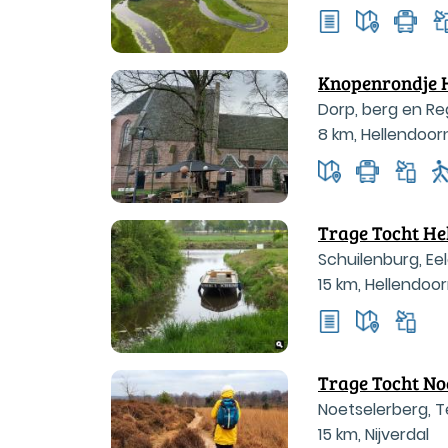
Knopenrondje 
Dorp, berg en R
8 km
,
Hellendoor
Trage Tocht He
Schuilenburg, Ee
15 km
,
Hellendoo
Trage Tocht No
Noetselerberg, T
15 km
,
Nijverdal