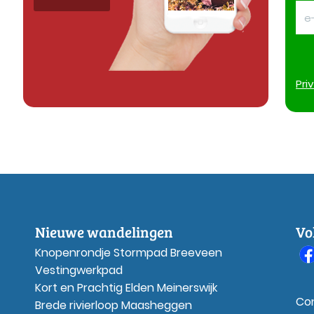
Pri
Nieuwe wandelingen
Vo
Knopenrondje Stormpad Breeveen
Vestingwerkpad
Kort en Prachtig Elden Meinerswijk
Co
Brede rivierloop Maasheggen