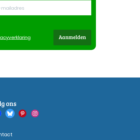
Aanmelden
vacy
verklaring
lg ons
ntact