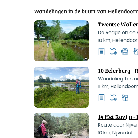
Wandelingen in de buurt van Hellendoorn 
Twentse Wallen
De Regge en de 
18 km
,
Hellendoo
10 Eelerberg - 
Wandeling ten n
11 km
,
Hellendoor
buurtschap Schu
14 Het Ravijn -
Route door Nijver
10 km
,
Nijverdal
Hellendoornse B