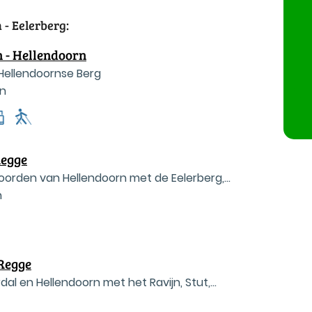
- Eelerberg:
 - Hellendoorn
Hellendoornse Berg
rn
Regge
oorden van Hellendoorn met de Eelerberg,
n
ilenburg en struinpaden langs de Regge.
 Regge
dal en Hellendoorn met het Ravijn, Stut,
erg, Regge en het Gagelmansveentje.