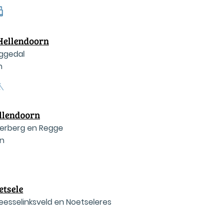
Hellendoorn
eggedal
n
llendoorn
lerberg en Regge
rn
etsele
eesselinksveld en Noetseleres