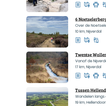
6 Noetselerber
Over de Noetsele
10 km
,
Nijverdal
uitzichten.
Twentse Wallen
Vanaf de Nijverd
17 km
,
Nijverdal
Tussen Hellend
Wandelen langs 
19 km
,
Hellendoo