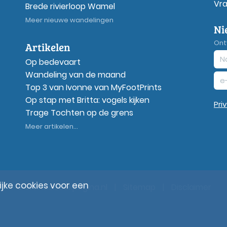
Vr
Brede rivierloop Wamel
Meer nieuwe wandelingen
Ni
Ont
Artikelen
Op bedevaart
Wandeling van de maand
Top 3 van Ivonne van MyFootPrints
Op stap met Britta: vogels kijken
Pri
Trage Tochten op de grens
Meer artikelen...
ke cookies voor een
© Wandelzoekpagina.nl
|
Sitemap
|
Disclaimer