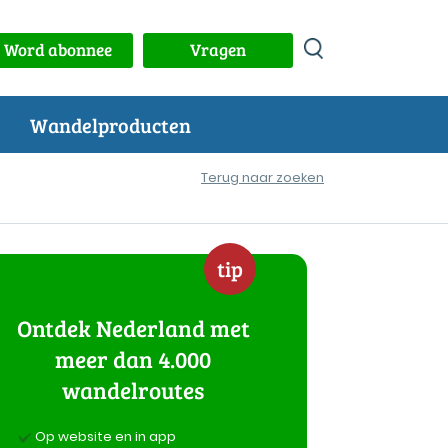
Word abonnee
Vragen
Wandelproducten
Terug naar zoeken
tip
Ontdek Nederland met
meer dan 4.000
wandelroutes
Op website en in app