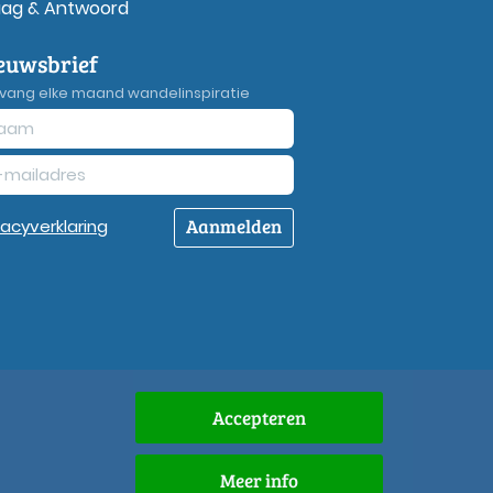
aag & Antwoord
euwsbrief
vang elke maand wandelinspiratie
Aanmelden
vacy
verklaring
Accepteren
Meer info