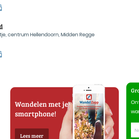
d
e, centrum Hellendoorn, Midden Regge
Gra
On
Wandelen met je
wan
smartphone!
Lees meer