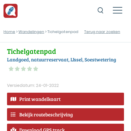
Home
>
Wandelingen
> Tichelgatenpad
Terug naar zoeken
Tichelgatenpad
Landgoed, natuurreservaat, IJssel, Soestwetering
Versiedatum: 24-01-2022
Print wandelkaart
Bekijk routebeschrijving
Download GPS track