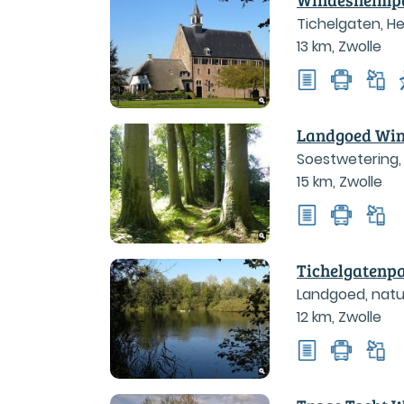
Tichelgaten, He
13 km
,
Zwolle
Landgoed Wi
Soestwetering, 
15 km
,
Zwolle
Tichelgatenp
Landgoed, natuu
12 km
,
Zwolle