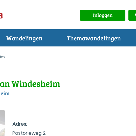
Inloggen
Wandelingen
Themawandelingen
eim
 van Windesheim
heim
Adres:
Pastorieweg 2