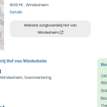
8015 PK , Windesheim
Details
Website zorgboerderij Hof van
Windesheim
erij Hof van Windesheim
Hor
d
Tam
 Windesheim, Soestwetering
Wi
Ora
Res
The
ad