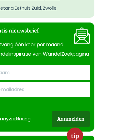
etaria Eethuis Zuid, Zwolle
tis nieuwsbrief
tvang één keer per maand
delinspiratie van WandelZoekpagina
Aanmelden
vacy
verklaring
tip