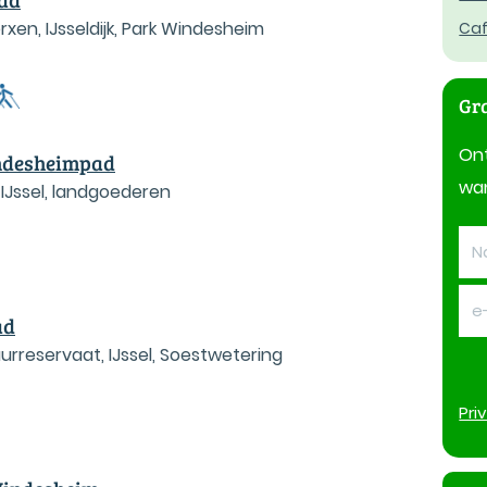
rxen, IJsseldijk, Park Windesheim
Caf
Gra
On
ndesheimpad
wan
IJssel, landgoederen
ad
rreservaat, IJssel, Soestwetering
Pri