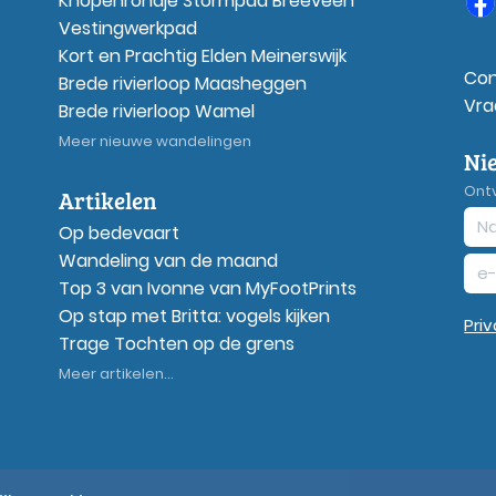
Knopenrondje Stormpad Breeveen
Vestingwerkpad
Kort en Prachtig Elden Meinerswijk
Con
Brede rivierloop Maasheggen
Vra
Brede rivierloop Wamel
Meer nieuwe wandelingen
Ni
Ont
Artikelen
Op bedevaart
Wandeling van de maand
Top 3 van Ivonne van MyFootPrints
Op stap met Britta: vogels kijken
Pri
Trage Tochten op de grens
Meer artikelen...