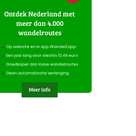
Ontdek Nederland met
meer dan 4.000
wandelroutes
Op website en in app WandelZapp
Een jaar lang voor slechts 13,49 euro
Goedkoper dan losse wandelroutes
Geen automatische verlenging
Meer info