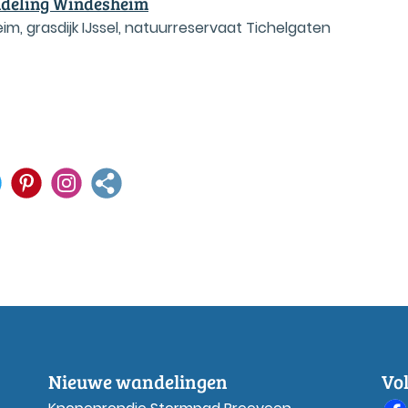
deling Windesheim
m, grasdijk IJssel, natuurreservaat Tichelgaten
Nieuwe wandelingen
Vo