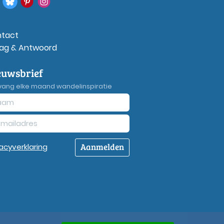
tact
ag & Antwoord
euwsbrief
vang elke maand wandelinspiratie
Aanmelden
vacy
verklaring