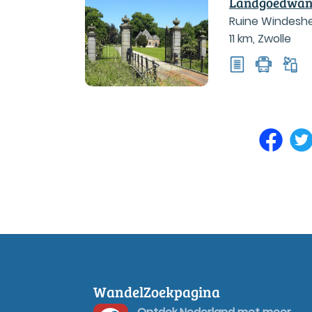
Landgoedwan
Ruine Windeshei
11 km
,
Zwolle
WandelZoekpagina