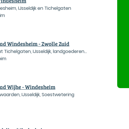
Windesheim
sheim, IJsseldijk en Tichelgaten
im
ad Windesheim - Zwolle Zuid
 Tichelgaten, IJsseldijk, landgoederen
eim
ikkenrade en Zandhove
ad Wijhe - Windesheim
waarden, IJsseldijk, Soestwetering