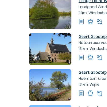
Trage Tocht 
Landgoed Winde
11 km
,
Windeshe
Geert Grootep
Natuurreservaat
13 km
,
Windesh
Windesheim, B
Geert Grootep
Heemtuin, uiter
13 km
,
Wijhe