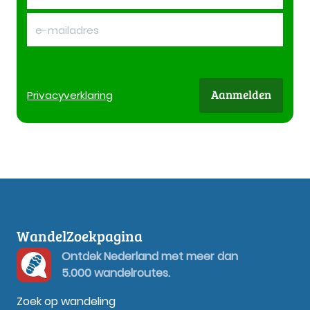
Aanmelden
Privacy
verklaring
WandelZoekpagina
Ontdek Nederland met meer dan
5.000 wandelroutes.
Zoek op wandeling