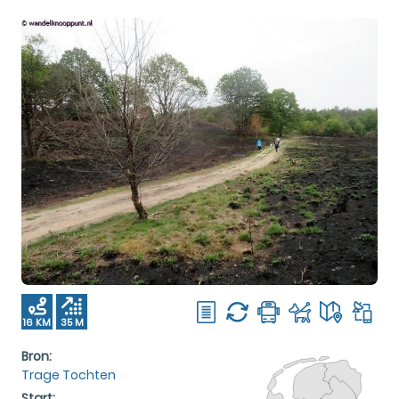
16 KM
35 M
Bron:
Trage Tochten
Start: