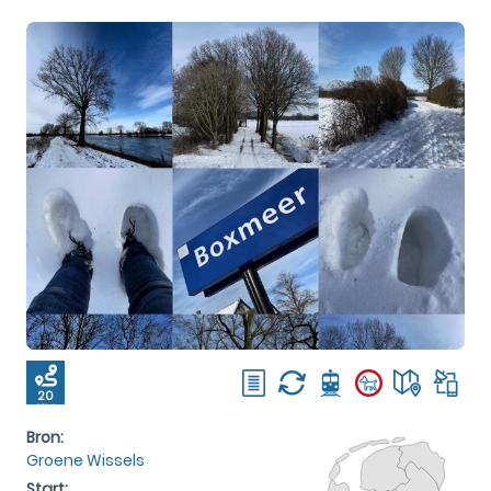
20
KM
Bron:
Groene Wissels
Start: