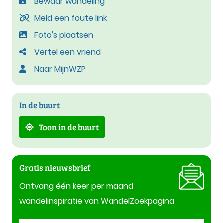
Bewaar wandeling
Meld een foute link
Foto's plaatsen
Vertel een vriend
Naar MijnWZP
In de buurt
Toon in de buurt
Gratis nieuwsbrief
Ontvang één keer per maand
wandelinspiratie van WandelZoekpagina