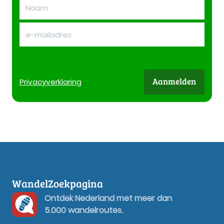
Aanmelden
Privacy
verklaring
WandelZoekpagina
Ontdek Nederland met meer dan
5.000 wandelroutes.