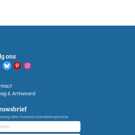
lg ons
ntact
aag & Antwoord
euwsbrief
vang elke maand wandelinspiratie