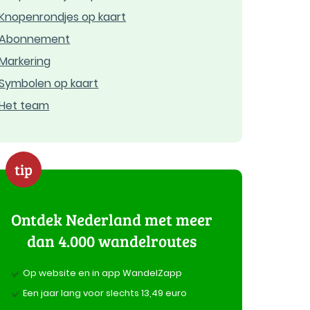
Knopenrondjes op kaart
Abonnement
Markering
Symbolen op kaart
Het team
tip
Ontdek Nederland met meer
dan 4.000 wandelroutes
Op website en in app WandelZapp
Een jaar lang voor slechts 13,49 euro