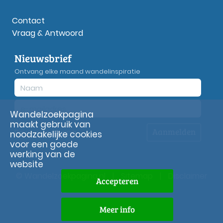
Contact
Vraag & Antwoord
Nieuwsbrief
Ontvang elke maand wandelinspiratie
Wandelzoekpagina
maakt gebruik van
Aanmelden
Privacy
verklaring
noodzakelijke cookies
voor een goede
werking van de
website
© Wandelzoekpagina.nl
|
Sitemap
|
Disclaimer
Accepteren
Meer info