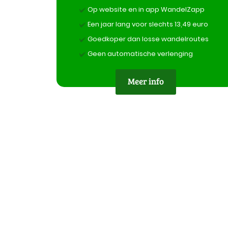
Op website en in app WandelZapp
Een jaar lang voor slechts 13,49 euro
Goedkoper dan losse wandelroutes
Geen automatische verlenging
Meer info