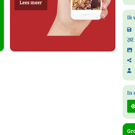
Lees meer
Ik 
In 
Gra