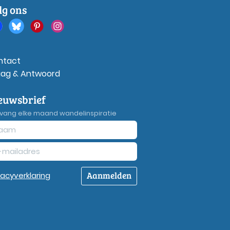
lg ons
ntact
aag & Antwoord
euwsbrief
vang elke maand wandelinspiratie
Aanmelden
vacy
verklaring