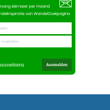
tvang één keer per maand
delinspiratie van WandelZoekpagina
Aanmelden
vacy
verklaring