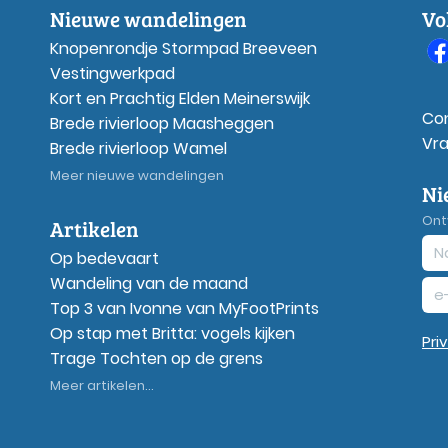
Nieuwe wandelingen
Vo
Knopenrondje Stormpad Breeveen
Vestingwerkpad
Kort en Prachtig Elden Meinerswijk
Co
Brede rivierloop Maasheggen
Vr
Brede rivierloop Wamel
Meer nieuwe wandelingen
Ni
Ont
Artikelen
Op bedevaart
Wandeling van de maand
Top 3 van Ivonne van MyFootPrints
Op stap met Britta: vogels kijken
Pri
Trage Tochten op de grens
Meer artikelen...