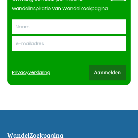
wandelinspiratie van WandelZoekpagina
Aanmelden
Privacy
verklaring
WandelZoekpagina