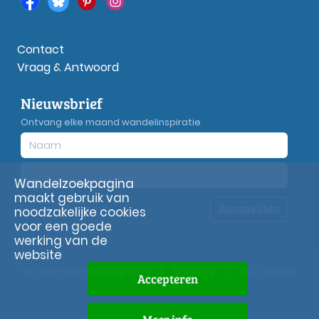
Contact
Vraag & Antwoord
Nieuwsbrief
Ontvang elke maand wandelinspiratie
Wandelzoekpagina
maakt gebruik van
Aanmelden
Privacy
verklaring
noodzakelijke cookies
voor een goede
werking van de
website
© Wandelzoekpagina.nl
|
Sitemap
|
Disclaimer
Accepteren