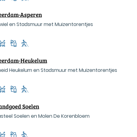
Leerdam-Asperen
wiel en Stadsmuur met Muizentorentjes
 Leerdam-Heukelum
jkheid Heukelum en Stadsmuur met Muizentorentjes
Landgoed Soelen
asteel Soelen en Molen De Korenbloem