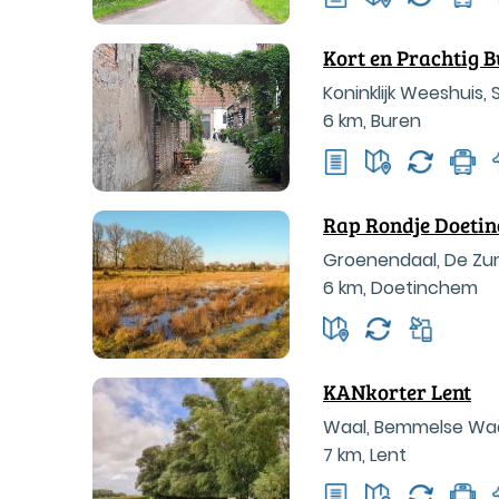
Kort en Prachtig 
Koninklijk Weeshuis
6 km
,
Buren
Rap Rondje Doeti
Groenendaal, De Zu
6 km
,
Doetinchem
KANkorter Lent
Waal, Bemmelse Waa
7 km
,
Lent