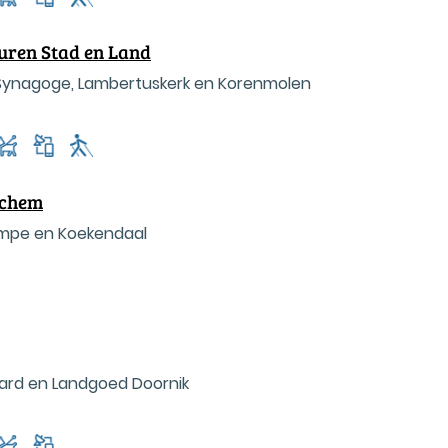
Buren Stad en Land
, Synagoge, Lambertuskerk en Korenmolen
nchem
mpe en Koekendaal
rd en Landgoed Doornik