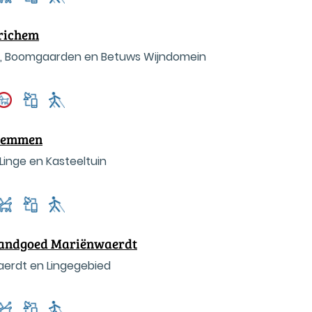
Erichem
, Boomgaarden en Betuws Wijndomein
 Hemmen
inge en Kasteeltuin
 Landgoed Mariënwaerdt
waerdt en Lingegebied