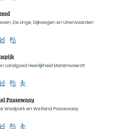
eesd
en, De Linge, Dijkwegen en Uiterwaarden
nspijk
 en Landgoed Heerlijkheid Mariënwaerdt
Tiel Passewaay
nge Waalpark en Wetland Passewaay