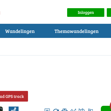
Inloggen
Wandelingen
Themawandelingen
ad GPS track