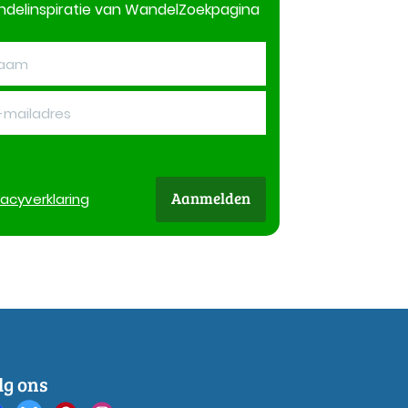
delinspiratie van WandelZoekpagina
Aanmelden
vacy
verklaring
lg ons