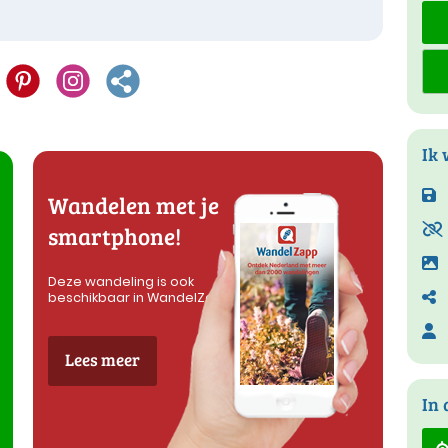
Ik 
Wandelen met je
smartphone!
Deze wandeling is ook
beschikbaar in WandelZapp
Lees meer
In 