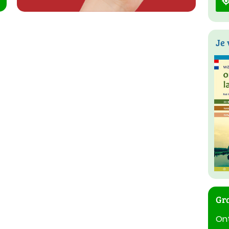
Je 
Gra
On