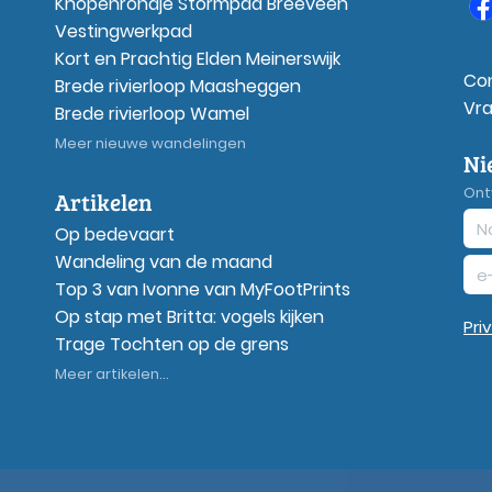
Knopenrondje Stormpad Breeveen
Vestingwerkpad
Kort en Prachtig Elden Meinerswijk
Co
Brede rivierloop Maasheggen
Vr
Brede rivierloop Wamel
Meer nieuwe wandelingen
Ni
Ont
Artikelen
Op bedevaart
Wandeling van de maand
Top 3 van Ivonne van MyFootPrints
Op stap met Britta: vogels kijken
Pri
Trage Tochten op de grens
Meer artikelen...