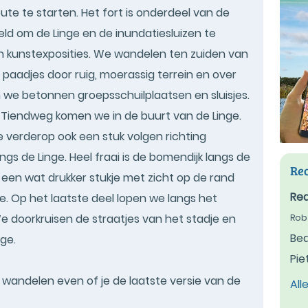
ute te starten. Het fort is onderdeel van de
ld om de Linge en de inundatiesluizen te
n kunstexposities. We wandelen ten zuiden van
paadjes door ruig, moerassig terrein en over
ien we betonnen groepsschuilplaatsen en sluisjes.
e Tiendweg komen we in de buurt van de Linge.
we verderop ook een stuk volgen richting
s de Linge. Heel fraai is de bomendijk langs de
Rec
een wat drukker stukje met zicht op de rand
Rea
. Op het laatste deel lopen we langs het
e doorkruisen de straatjes van het stadje en
Rob
Bed
ge.
Pie
t wandelen even of je de laatste versie van de
All