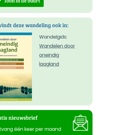
Toon in de buurt
vindt deze wandeling ook in:
Wandelgids:
Wandelen door
oneindig
laagland
tis nieuwsbrief
tvang één keer per maand