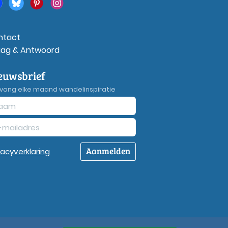
ntact
aag & Antwoord
euwsbrief
vang elke maand wandelinspiratie
Aanmelden
vacy
verklaring