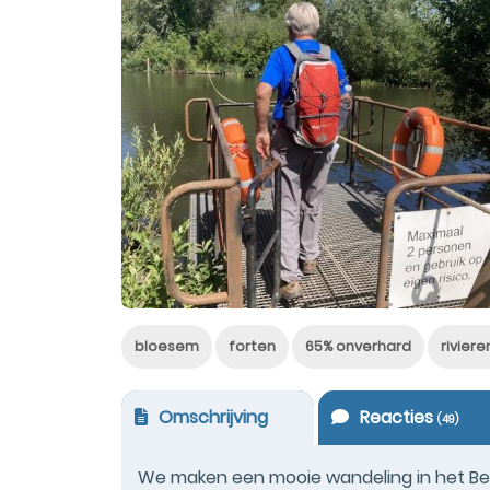
bloesem
forten
65% onverhard
rivier
Omschrijving
Reacties
(
49
)
We maken een mooie wandeling in het Bet