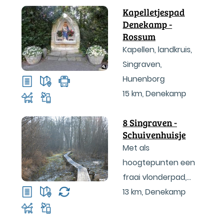
Kapelletjespad
Denekamp -
Rossum
Kapellen, landkruis,
Singraven,
Hunenborg
15 km
,
Denekamp
8 Singraven -
Schuivenhuisje
Met als
hoogtepunten een
fraai vlonderpad,
het Schuivenhuisje
13 km
,
Denekamp
en Landgoed