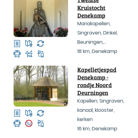
Kruistocht
Denekamp
Mariakapellen,
Singraven, Dinkel,
Beuningen,
Mekkelhorst,
18 km
,
Denekamp
Klöpkeshoes
Kapelletjespad
Denekamp -
rondje Noord
Deurningen
Kapellen, Singraven,
kanaal, klooster,
kerken
16 km
,
Denekamp