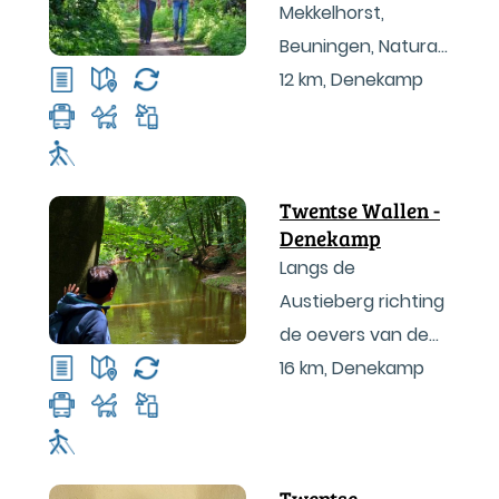
Mekkelhorst,
Beuningen, Natura
Docet
12 km
,
Denekamp
Twentse Wallen -
Denekamp
Langs de
Austieberg richting
de oevers van de
Dinkel
16 km
,
Denekamp
Twentse