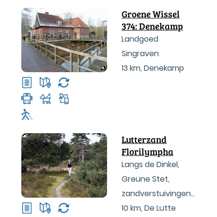
Singraven.
Groene Wissel
374: Denekamp
Landgoed
Singraven
13 km
,
Denekamp
Lutterzand
Florilympha
Langs de Dinkel,
Greune Stet,
zandverstuivingen,
bos, jeneverbessen
10 km
,
De Lutte