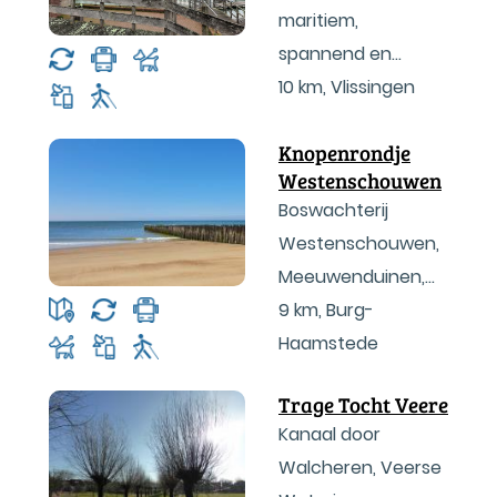
maritiem,
spannend en
fascinerend!
10 km
,
Vlissingen
Knopenrondje
Westenschouwen
Boswachterij
Westenschouwen,
Meeuwenduinen,
Noordzeestrand
9 km
,
Burg-
Haamstede
Trage Tocht Veere
Kanaal door
Walcheren, Veerse