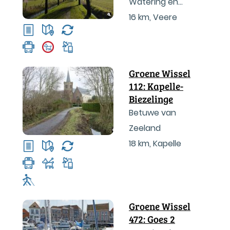
Watering en
Veerse Bos
16 km
,
Veere
Groene Wissel
112: Kapelle-
Biezelinge
Betuwe van
Zeeland
18 km
,
Kapelle
Groene Wissel
472: Goes 2