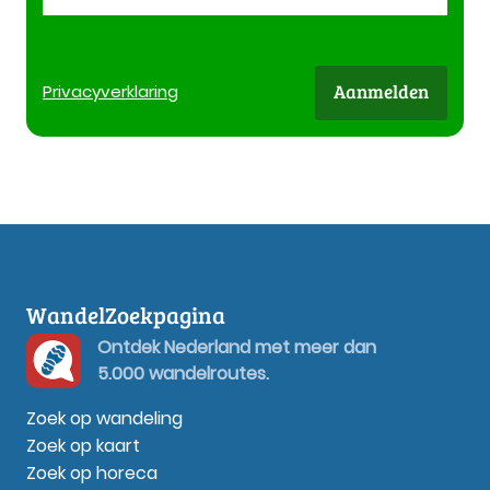
Aanmelden
Privacy
verklaring
WandelZoekpagina
Ontdek Nederland met meer dan
5.000 wandelroutes.
Zoek op wandeling
Zoek op kaart
Zoek op horeca