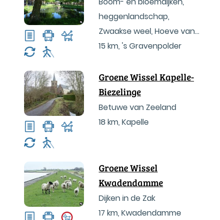
Boom- en bloemdijken,
heggenlandschap,
Zwaakse weel, Hoeve van
der Meulen
15 km
,
's Gravenpolder
Groene Wissel Kapelle-
Biezelinge
Betuwe van Zeeland
18 km
,
Kapelle
Groene Wissel
Kwadendamme
Dijken in de Zak
17 km
,
Kwadendamme