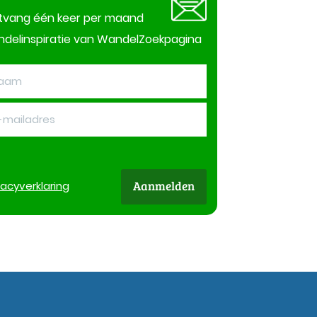
tvang één keer per maand
delinspiratie van WandelZoekpagina
Aanmelden
vacy
verklaring