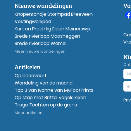
Nieuwe wandelingen
Vo
Knopenrondje Stormpad Breeveen
Vestingwerkpad
Kort en Prachtig Elden Meinerswijk
Co
Brede rivierloop Maasheggen
Vr
Brede rivierloop Wamel
Meer nieuwe wandelingen
Ni
Ont
Artikelen
Op bedevaart
Wandeling van de maand
Top 3 van Ivonne van MyFootPrints
Op stap met Britta: vogels kijken
Pri
Trage Tochten op de grens
Meer artikelen...