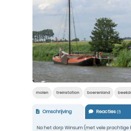
molen
treinstation
boerenland
beekd
Omschrijving
Reacties
(
7
)
Na het dorp Winsum (met vele prachtige h