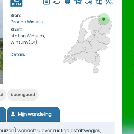
18 KM
Bron:
Groene Wissels
Start:
station Winsum,
Winsum (Gr)
Details
al
boomgaard
Mijn wandeling
uizen) wandelt u over rustige asfaltwegjes,