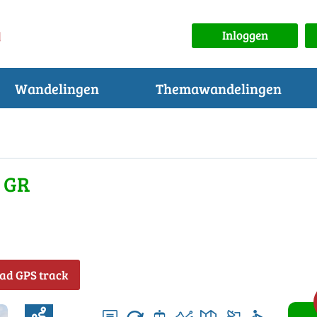
Inloggen
Wandelingen
Themawandelingen
 GR
ad GPS track