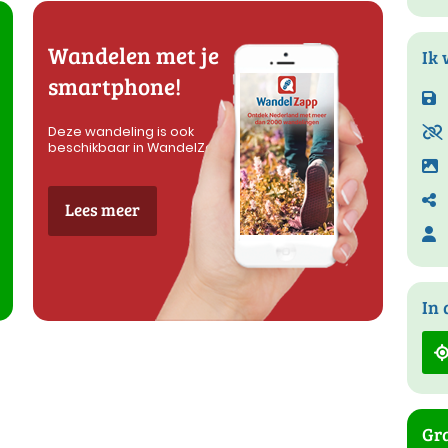
Wandelen met je
Ik 
smartphone!
Deze wandeling is ook
beschikbaar in WandelZapp
Lees meer
In 
Gra