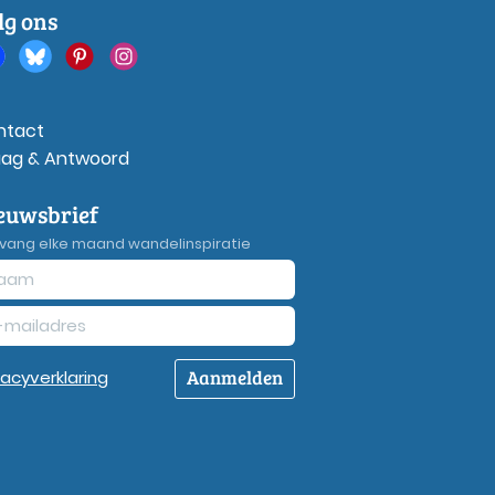
lg ons
ntact
aag & Antwoord
euwsbrief
vang elke maand wandelinspiratie
Aanmelden
vacy
verklaring