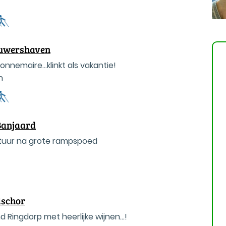
ouwershaven
nemaire...klinkt als vakantie!
n
Banjaard
uur na grote rampspoed
ischor
 Ringdorp met heerlijke wijnen...!