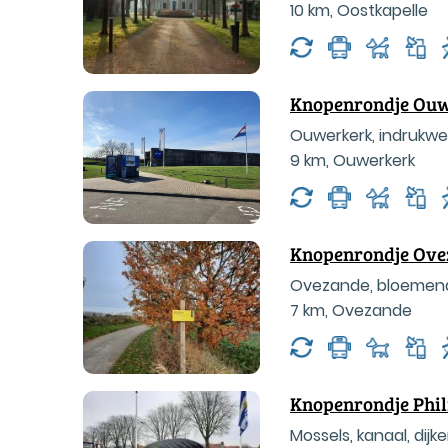
10 km
,
Oostkapelle
Knopenrondje Ou
Ouwerkerk, indrukw
9 km
,
Ouwerkerk
Knopenrondje Ove
Ovezande, bloemen
7 km
,
Ovezande
Knopenrondje Phil
Mossels, kanaal, dij