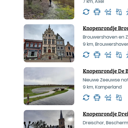
7 km
,
Axel
Knopenrondje Br
Brouwershaven en Zon
9 km
,
Brouwershave
Knopenrondje De 
Nieuwe Zeeuwse nat
9 km
,
Kamperland
Knopenrondje Dre
Dreischor, Beschermd