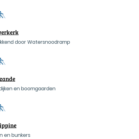
werkerk
ekkend door Watersnoodramp
zande
dijken en boomgaarden
ippine
ken en bunkers