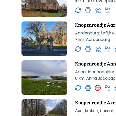
10 km
,
's Gravenpold
Knopenrondje Aar
Aardenburg: lieflijk o
7 km
,
Aardenburg
Knopenrondje Ann
Anna Jacobapolder: 
8 km
,
Anna Jacobap
Knopenrondje Axe
Axel, kreken, bossen