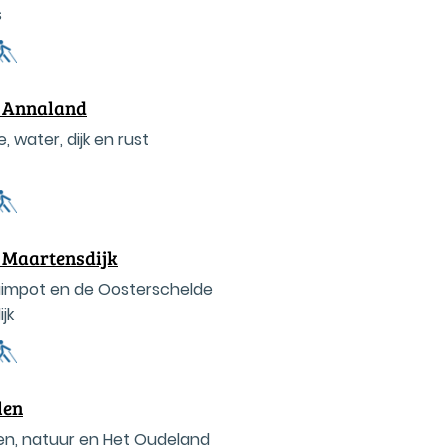
s
t Annaland
, water, dijk en rust
 Maartensdijk
luimpot en de Oosterschelde
jk
len
ven, natuur en Het Oudeland