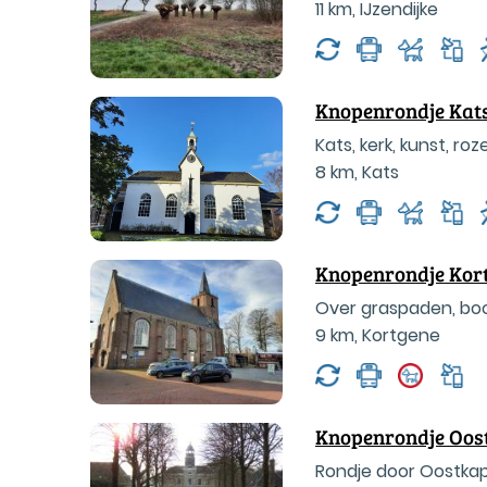
11 km
,
IJzendijke
Knopenrondje Kat
Kats, kerk, kunst, r
8 km
,
Kats
Knopenrondje Kor
Over graspaden, boo
9 km
,
Kortgene
Knopenrondje Oos
Rondje door Oostkap