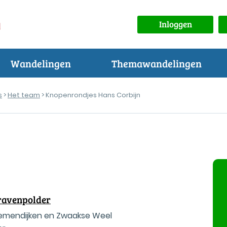
Inloggen
Wandelingen
Themawandelingen
s
>
Het team
> Knopenrondjes Hans Corbijn
ravenpolder
loemendijken en Zwaakse Weel