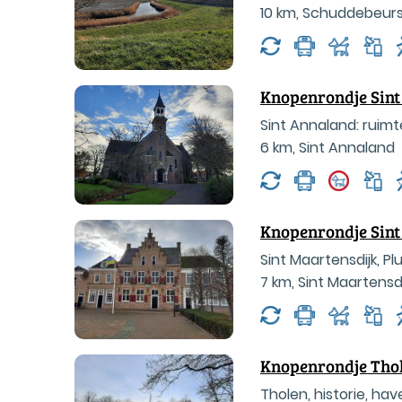
10 km
,
Schuddebeur
Knopenrondje Sin
Sint Annaland: ruimte
6 km
,
Sint Annaland
Knopenrondje Sint
Sint Maartensdijk, P
7 km
,
Sint Maartensdi
Knopenrondje Tho
Tholen, historie, ha