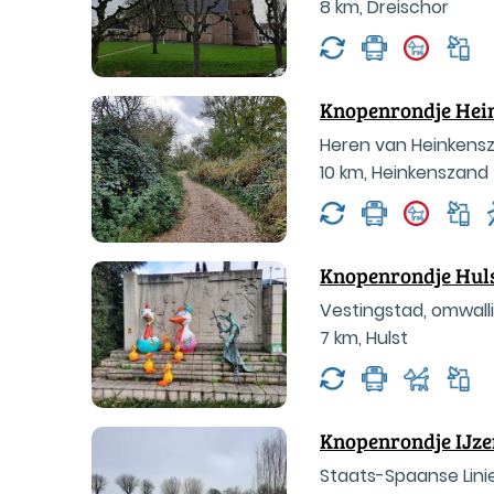
8 km
,
Dreischor
Knopenrondje Hei
Heren van Heinkensz
10 km
,
Heinkenszand
Knopenrondje Hul
Vestingstad, omwalli
7 km
,
Hulst
Knopenrondje IJze
Staats-Spaanse Linie