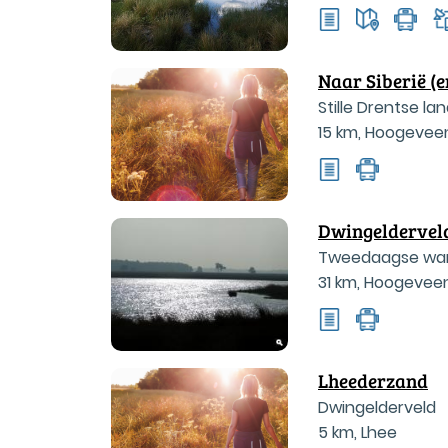
Naar Siberië (e
Stille Drentse l
15 km
,
Hoogevee
Dwingeldervel
Tweedaagse wan
31 km
,
Hoogevee
Lheederzand
Dwingelderveld
5 km
,
Lhee