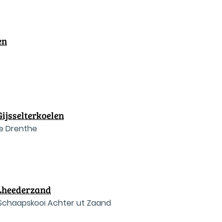
en
ijsselterkoelen
je Drenthe
Lheederzand
 Schaapskooi Achter ut Zaand