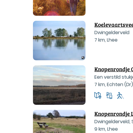
Koelevaartsve
Dwingelderveld
7 km
,
Lhee
Knopenrondje G
Een verstild stuk
7 km
,
Echten (Dr)
Knopenrondje 
Dwingelderveld,
9 km
,
Lhee