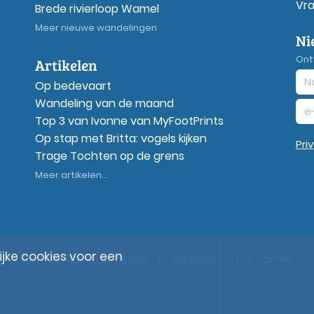
Vr
Brede rivierloop Wamel
Meer nieuwe wandelingen
Ni
Ont
Artikelen
Op bedevaart
Wandeling van de maand
Top 3 van Ivonne van MyFootPrints
Op stap met Britta: vogels kijken
Pri
Trage Tochten op de grens
Meer artikelen...
ke cookies voor een
© Wandelzoekpagina.nl
|
Sitemap
|
Disclaimer