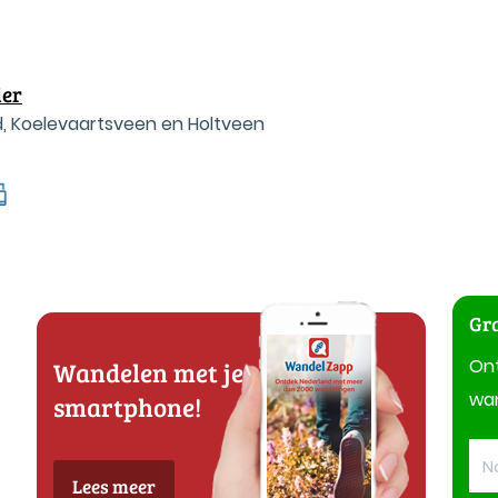
ier
, Koelevaartsveen en Holtveen
Gra
On
Wandelen met je
wan
smartphone!
Lees meer