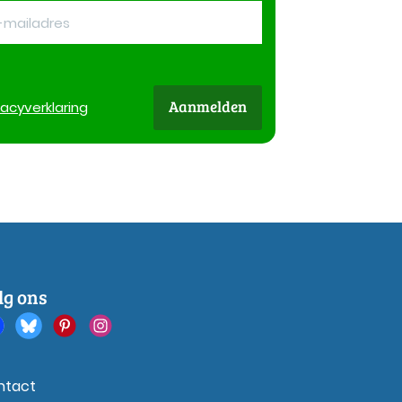
Aanmelden
vacy
verklaring
lg ons
ntact