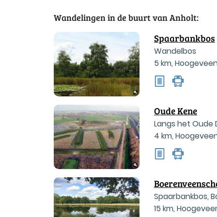
Wandelingen in de buurt van Anholt:
Spaarbankbos
Wandelbos
5 km
,
Hoogevee
Oude Kene
Langs het Oude 
4 km
,
Hoogevee
Boerenveensch
Spaarbankbos, B
15 km
,
Hoogevee
Hoogeveen