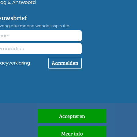
aag & Antwoord
euwsbrief
vang elke maand wandelinspiratie
Aanmelden
vacy
verklaring
Accepteren
Meer info