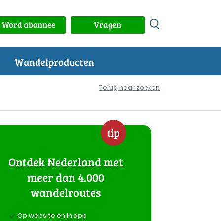
Word abonnee
Vragen
Wandelproducten
Terug naar zoeken
tip
Ontdek Nederland met
meer dan 4.000
wandelroutes
Op website en in app