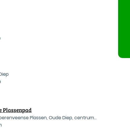
n
Diep
n
e Plassenpad
oerenveense Plassen, Oude Diep, centrum
n