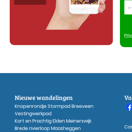
Pri
Nieuwe wandelingen
Vo
Knopenrondje Stormpad Breeveen
Vestingwerkpad
Kort en Prachtig Elden Meinerswijk
Co
Brede rivierloop Maasheggen