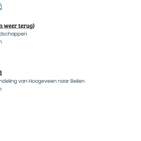
n weer terug)
andschappen
n
d
deling van Hoogeveen naar Beilen
n