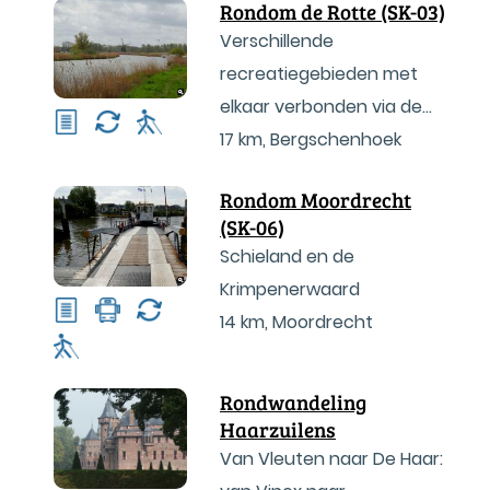
Rondom de Rotte (SK-03)
Verschillende
recreatiegebieden met
elkaar verbonden via de
Rotte
17 km
,
Bergschenhoek
Rondom Moordrecht
(SK-06)
Schieland en de
Krimpenerwaard
14 km
,
Moordrecht
Rondwandeling
Haarzuilens
Van Vleuten naar De Haar: