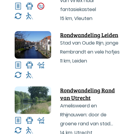
van Vinex naar
fantasiekasteel
15 km
,
Vleuten
Rondwandeling Leiden
Stad van Oude Rijn, jonge
Rembrandt en vele hofjes
11 km
,
Leiden
Rondwandeling Rand
van Utrecht
Amelisweerd en
Rhijnauwen: door de
groene rand van stad
Utrecht
14 km
,
Utrecht