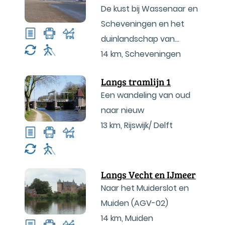
De kust bij Wassenaar en
Scheveningen en het
duinlandschap van
Meijendel en de
14 km
,
Scheveningen
Waalsdorpervlakte
Langs tramlijn 1
Een wandeling van oud
naar nieuw
13 km
,
Rijswijk/ Delft
Langs Vecht en IJmeer
Naar het Muiderslot en
Muiden (AGV-02)
14 km
,
Muiden