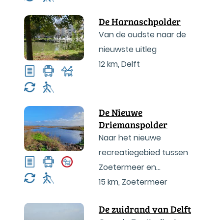
De Harnaschpolder
Van de oudste naar de
nieuwste uitleg
12 km
,
Delft
De Nieuwe
Driemanspolder
Naar het nieuwe
recreatiegebied tussen
Zoetermeer en
Leidschendam
15 km
,
Zoetermeer
De zuidrand van Delft