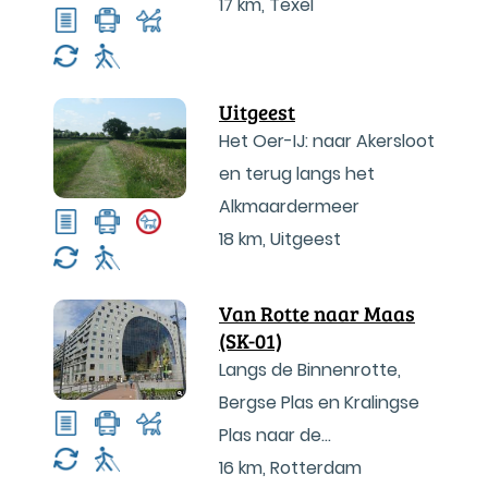
17 km
,
Texel
Uitgeest
Het Oer-IJ: naar Akersloot
en terug langs het
Alkmaardermeer
18 km
,
Uitgeest
Van Rotte naar Maas
(SK-01)
Langs de Binnenrotte,
Bergse Plas en Kralingse
Plas naar de
Maasboulevard
16 km
,
Rotterdam