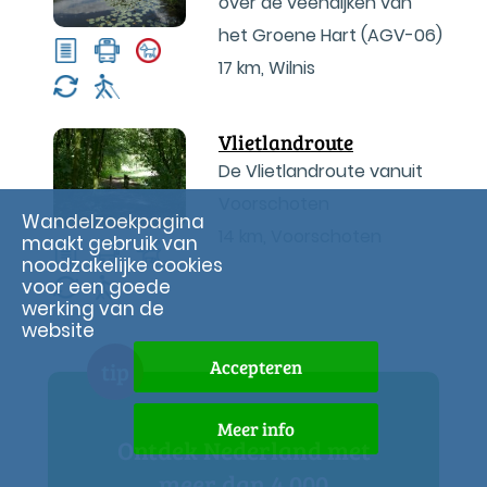
over de veendijken van
het Groene Hart (AGV-06)
17 km
,
Wilnis
Vlietlandroute
De Vlietlandroute vanuit
Voorschoten
Wandelzoekpagina
14 km
,
Voorschoten
maakt gebruik van
noodzakelijke cookies
voor een goede
werking van de
website
Accepteren
tip
Meer info
Ontdek Nederland met
meer dan 4.000