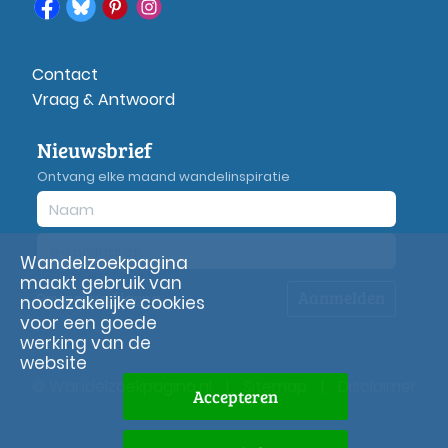
Contact
Vraag & Antwoord
Nieuwsbrief
Ontvang elke maand wandelinspiratie
Wandelzoekpagina
maakt gebruik van
Aanmelden
Privacy
verklaring
noodzakelijke cookies
voor een goede
werking van de
website
© Wandelzoekpagina.nl
|
Sitemap
|
Disclaimer
Accepteren