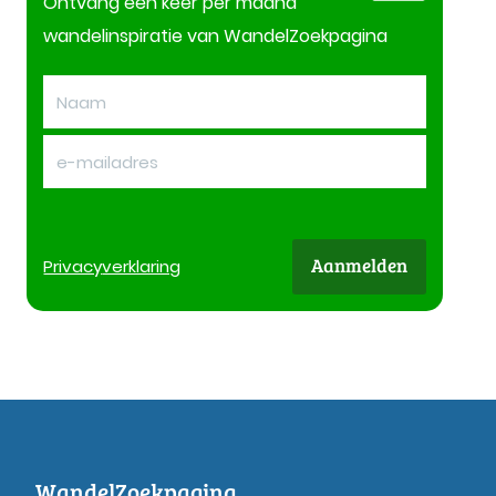
Ontvang één keer per maand
wandelinspiratie van WandelZoekpagina
Aanmelden
Privacy
verklaring
WandelZoekpagina