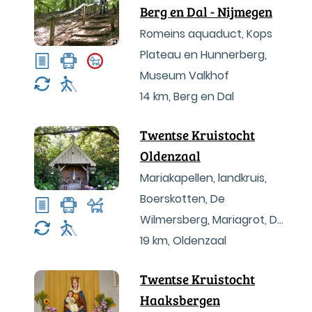
Berg en Dal - Nijmegen
Romeins aquaduct, Kops
Plateau en Hunnerberg,
Museum Valkhof
14 km
,
Berg en Dal
Twentse Kruistocht
Oldenzaal
Mariakapellen, landkruis,
Boerskotten, De
Wilmersberg, Mariagrot, De
Lutte, heuvellandschap,
19 km
,
Oldenzaal
Plechelmusbasiliek
Twentse Kruistocht
Haaksbergen